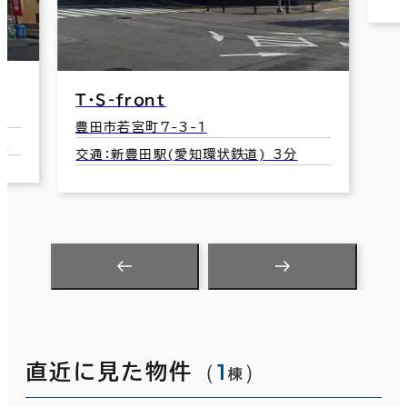
3分
（
1
）
直近に見た物件
棟