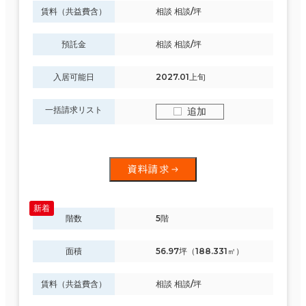
賃料（共益費含）
相談 相談/坪
預託金
相談 相談/坪
入居可能日
2027.01上旬
一括請求リスト
追加
資料請求
階数
5階
面積
56.97坪（188.331㎡）
賃料（共益費含）
相談 相談/坪