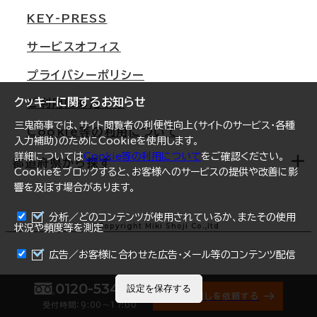
三鬼商事が選ばれる理由
KEY-PRESS
大阪
一般事業主行動計画
サービスオフィス
名古屋
採用情報
プライバシーポリシー
札幌
ご契約者様の声
クッキーに関するお知らせ
ご利用にあたって
仙台
三鬼商事では、サイト閲覧者の利便性向上(サイトのサービス・各種
Cookie等の利用について
横浜
入力補助)のためにCookieを使用します。
詳細については
Cookie等の利用について
をご確認ください。
福岡
都道府県から探す
Cookieをブロックすると、お客様へのサービスの提供や改善に影
響を及ぼす場合があります。
オフィスリポート
ログイン
分析／どのコンテンツが使用されているか、またその使用
北海道
Copyright Miki Shoji Co.,ltd
状況や頻度等を測定
まとめて資料請求
青森県
広告／お客様に合わせた広告・メール等のコンテンツ配信
岩手県
0120-534-011
設定を保存する
オフィス探しを依頼する
受付時間：9:00〜17:00
宮城県