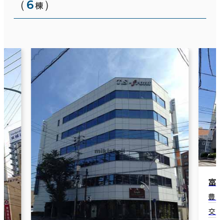
（
6
）
棟
富士火災豊田ビル
豊田市小坂本町1-13-11
交通：新豊田駅(愛知環状鉄道) 西口 5分