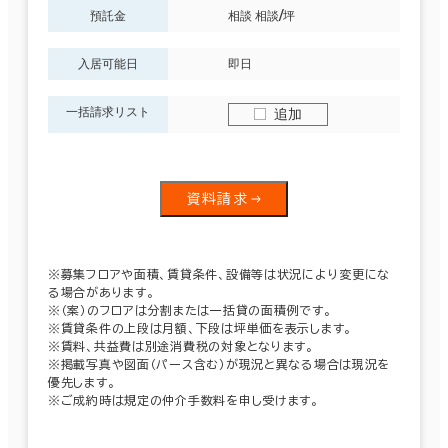
預託金
相談 相談/坪
入居可能日
即日
一括請求リスト
追加
資料請求
※募集フロアや面積、賃貸条件、設備等は状況により変更にな
る場合があります。
※（案）のフロアは分割または一括貸の面積例です。
※賃貸条件の上段は月額、下段は坪単価を表示します。
※賃料、共益費は別途消費税の対象となります。
※掲載写真や図面（パース含む）が現況と異なる場合は現況を
優先します。
※ご成約時は規定の仲介手数料を申し受けます。