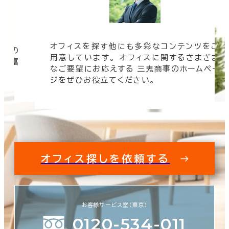
オフィスを探す他にも多彩なコンテンツをご
信頼の
用意しています。 オフィスに関するさまざま
 豊富
なご要望にお応えする 三鬼商事のホームペー
す。
ジをぜひお役立てください。
オフィス探しを依頼する
お客様サービス室（東京）
0120-534-011