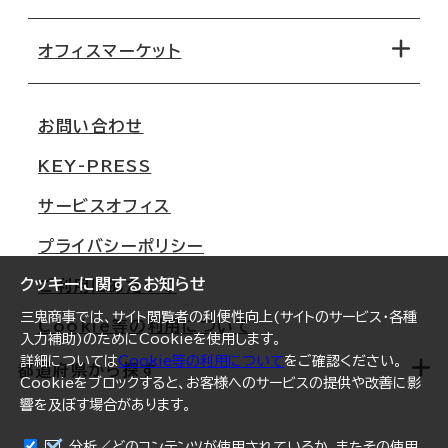
オフィス探しのためのチェックポイント
路線・駅から探す
移転コストシミュレーション
オフィスマーケット
会社概要
移転スケジュール
支店情報
オフィス移転Q&A
お問い合わせ
東京
三鬼商事が選ばれる理由
KEY-PRESS
大阪
一般事業主行動計画
サービスオフィス
名古屋
採用情報
プライバシーポリシー
札幌
ご契約者様の声
クッキーに関するお知らせ
ご利用にあたって
仙台
三鬼商事では、サイト閲覧者の利便性向上(サイトのサービス・各種
Cookie等の利用について
横浜
入力補助)のためにCookieを使用します。
詳細については
Cookie等の利用について
をご確認ください。
福岡
都道府県から探す
Cookieをブロックすると、お客様へのサービスの提供や改善に影
響を及ぼす場合があります。
オフィスリポート
ログイン
分析／どのコンテンツが使用されているか、またその使用