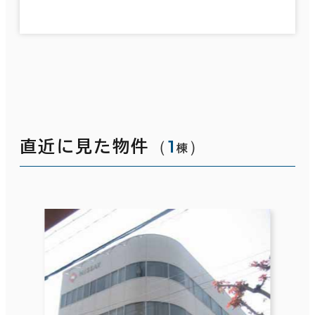
（
1
）
直近に見た物件
棟