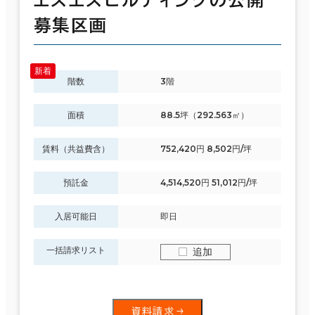
募集区画
階数
3階
面積
88.5坪（292.563㎡）
賃料（共益費含）
752,420円 8,502円/坪
預託金
4,514,520円 51,012円/坪
入居可能日
即日
一括請求リスト
追加
資料請求