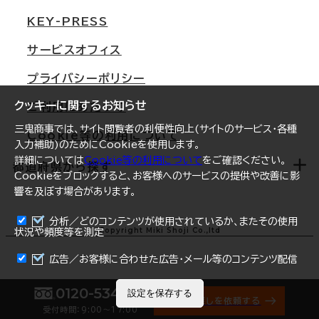
東京
三鬼商事が選ばれる理由
KEY-PRESS
大阪
一般事業主行動計画
サービスオフィス
名古屋
採用情報
プライバシーポリシー
札幌
ご契約者様の声
クッキーに関するお知らせ
ご利用にあたって
仙台
三鬼商事では、サイト閲覧者の利便性向上(サイトのサービス・各種
Cookie等の利用について
横浜
入力補助)のためにCookieを使用します。
詳細については
Cookie等の利用について
をご確認ください。
福岡
都道府県から探す
Cookieをブロックすると、お客様へのサービスの提供や改善に影
響を及ぼす場合があります。
オフィスリポート
ログイン
分析／どのコンテンツが使用されているか、またその使用
北海道
Copyright Miki Shoji Co.,ltd
状況や頻度等を測定
まとめて資料請求
青森県
広告／お客様に合わせた広告・メール等のコンテンツ配信
岩手県
0120-534-011
設定を保存する
オフィス探しを依頼する
受付時間：9:00〜17:00
宮城県