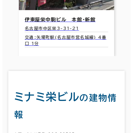
伊東屋栄中駒ビル 本館・新館
名古屋市中区栄3-31-21
交通：矢場町駅(名古屋市営名城線) 4番
口 1分
ミナミ栄ビル
の建物情
報