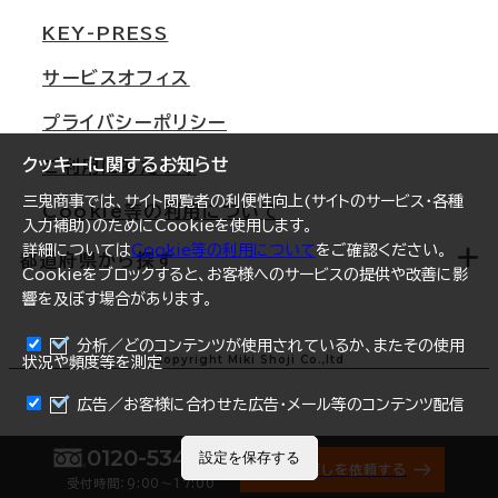
東京
三鬼商事が選ばれる理由
KEY-PRESS
大阪
一般事業主行動計画
サービスオフィス
名古屋
採用情報
プライバシーポリシー
札幌
ご契約者様の声
クッキーに関するお知らせ
ご利用にあたって
仙台
三鬼商事では、サイト閲覧者の利便性向上(サイトのサービス・各種
Cookie等の利用について
横浜
入力補助)のためにCookieを使用します。
詳細については
Cookie等の利用について
をご確認ください。
福岡
都道府県から探す
Cookieをブロックすると、お客様へのサービスの提供や改善に影
響を及ぼす場合があります。
オフィスリポート
ログイン
分析／どのコンテンツが使用されているか、またその使用
北海道
Copyright Miki Shoji Co.,ltd
状況や頻度等を測定
まとめて資料請求
青森県
広告／お客様に合わせた広告・メール等のコンテンツ配信
岩手県
0120-534-011
設定を保存する
オフィス探しを依頼する
受付時間：9:00〜17:00
宮城県