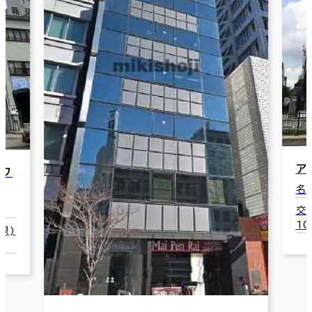
アーバンネット伏見ビル
栄
名古屋市中区錦1-10-20
名
交通：伏見駅(名古屋市営東山線･鶴舞線)
交
10番口 2分
2