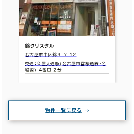
錦クリスタル
名古屋市中区錦3-7-12
交通：久屋大通駅(名古屋市営桜通線･名
城線) 4番口 2分
物件一覧に戻る