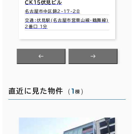
線)
（
1
）
直近に見た物件
棟