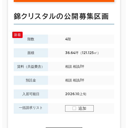
錦クリスタルの公開募集区画
階数
4階
面積
36.64坪（121.125㎡）
賃料（共益費含）
相談 相談/坪
預託金
相談 相談/坪
入居可能日
2026.10上旬
一括請求リスト
追加