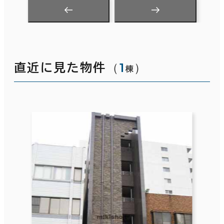
（
1
）
直近に見た物件
棟