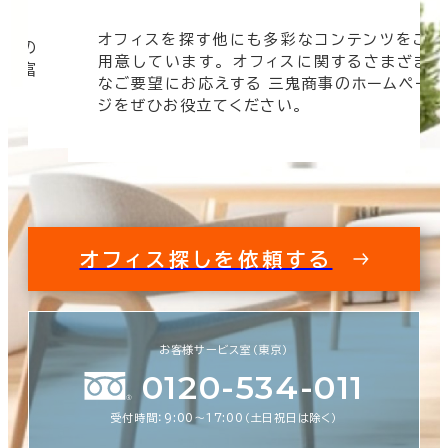
オフィスを探す他にも多彩なコンテンツをご
信頼の
用意しています。 オフィスに関するさまざま
 豊富
なご要望にお応えする 三鬼商事のホームペー
す。
ジをぜひお役立てください。
オフィス探しを依頼する
お客様サービス室（東京）
0120-534-011
受付時間：9:00〜17:00（土日祝日は除く）