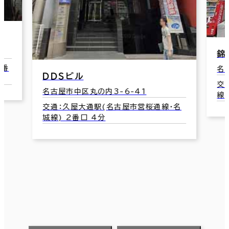
錦
名
錦エム・アイ・ビル
交
名古屋市中区錦1-7-39
線
交通：国際センター駅(名古屋市営桜通
線) 3番口 5分
名