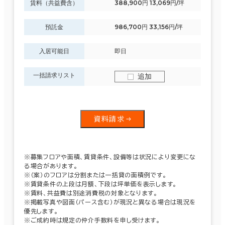
賃料（共益費含）
388,900円 13,069円/坪
預託金
986,700円 33,156円/坪
入居可能日
即日
一括請求リスト
追加
資料請求
※募集フロアや面積、賃貸条件、設備等は状況により変更にな
る場合があります。
※（案）のフロアは分割または一括貸の面積例です。
※賃貸条件の上段は月額、下段は坪単価を表示します。
※賃料、共益費は別途消費税の対象となります。
※掲載写真や図面（パース含む）が現況と異なる場合は現況を
優先します。
※ご成約時は規定の仲介手数料を申し受けます。