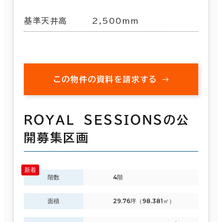
基準天井高
2,500mm
この物件の資料を請求する
ＲＯＹＡＬ ＳＥＳＳＩＯＮＳの公
開募集区画
階数
4階
面積
29.76坪（98.381㎡）