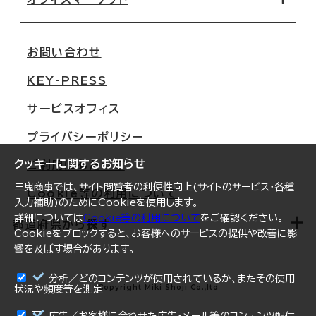
会社概要
移転スケジュール
支店情報
オフィス移転Q&A
お問い合わせ
東京
三鬼商事が選ばれる理由
KEY-PRESS
大阪
一般事業主行動計画
サービスオフィス
名古屋
採用情報
プライバシーポリシー
札幌
ご契約者様の声
クッキーに関するお知らせ
ご利用にあたって
仙台
三鬼商事では、サイト閲覧者の利便性向上(サイトのサービス・各種
Cookie等の利用について
横浜
入力補助)のためにCookieを使用します。
詳細については
Cookie等の利用について
をご確認ください。
福岡
都道府県から探す
Cookieをブロックすると、お客様へのサービスの提供や改善に影
響を及ぼす場合があります。
オフィスリポート
ログイン
分析／どのコンテンツが使用されているか、またその使用
北海道
Copyright Miki Shoji Co.,ltd
状況や頻度等を測定
まとめて資料請求
青森県