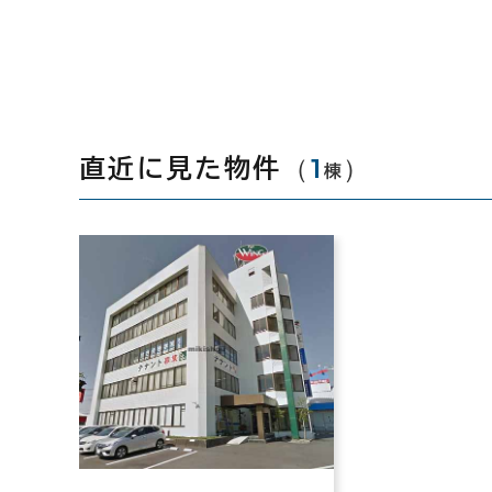
（
1
）
直近に見た物件
棟