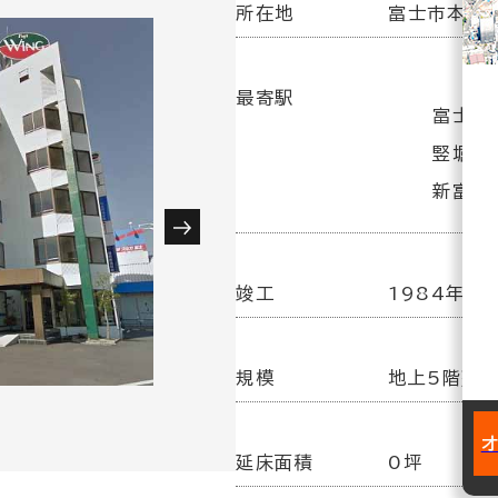
所在地
富士市本市場
最寄駅
富士駅(
竪堀駅(
新富士駅
竣工
1984年
規模
地上5階建
延床面積
0坪