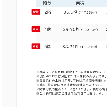
階数
面積
2階
35.5坪
（117.356㎡）
4階
29.75坪
（98.348㎡）
5階
38.21坪
（126.315㎡）
※募集フロアや面積、賃貸条件、設備等は状況によ
※（案）のフロアは分割または一括貸の面積例です。
※賃貸条件の上段は月額、下段は坪単価を表示しま
※賃料、共益費は別途消費税の対象となります。
※掲載写真や図面（パース含む）が現況と異なる場
※ご成約時は規定の仲介手数料を申し受けます。