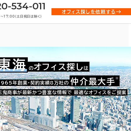
20-534-011
オフィス探しを依頼する
0〜17:00（土日祝日は除く）
東海
オフィス探し
の
は
※
仲介最大手
008-40959
1965年創業・契約実績8万社の
お問い合わせ番号：
三鬼商事が最新かつ豊富な情報で
最適なオフィスをご提案