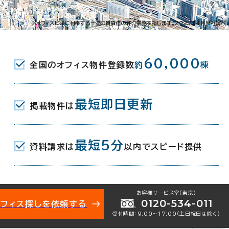
町816
※オフィスビルに付帯する一連の賃貸借の仲介業務を指します。2023年4月当社調べ
JR) 北口 23分
60,000
全国のオフィス物件登録数
約
棟
JR) 27分
(JR) 新幹線口 27分
最短即日更新
掲載物件は
最短5分
資料請求は
以内でスピード提供
お客様サービス室（東京）
0120-534-011
オフィス探しを依頼する
受付時間：9:00〜17:00（土日祝日は除く）