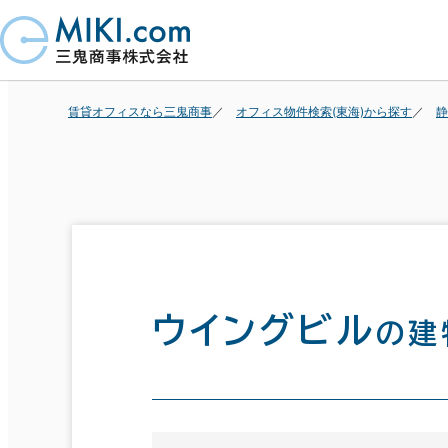
賃貸オフィスなら三鬼商事
オフィス物件検索(東海)から探す
静
ウイングビル
の建