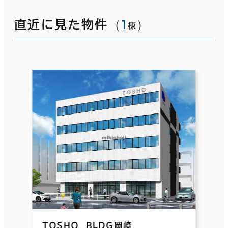
（
1
）
直近に見た物件
棟
ＴＯＳＨＯ ＢＬＤＧ岡崎