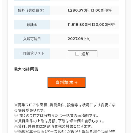
賃料（共益費含）
1,280,370円 13,000円/坪
預託金
11,818,800円 120,000円/坪
入居可能日
2027.09上旬
一括請求リスト
追加
最大3分割可能
資料請求
※募集フロアや面積、賃貸条件、設備等は状況により変更にな
る場合があります。
※（案）のフロアは分割または一括貸の面積例です。
※賃貸条件の上段は月額、下段は坪単価を表示します。
※賃料、共益費は別途消費税の対象となります。
※掲載写真や図面（パース含む）が現況と異なる場合は現況を