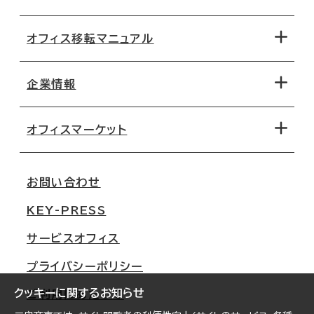
オフィス移転マニュアル
エリアから探す
地図から探す
企業情報
オフィス探しのためのチェックポイント
路線・駅から探す
移転コストシミュレーション
オフィスマーケット
会社概要
移転スケジュール
支店情報
オフィス移転Q&A
お問い合わせ
東京
三鬼商事が選ばれる理由
KEY-PRESS
大阪
一般事業主行動計画
サービスオフィス
名古屋
採用情報
プライバシーポリシー
札幌
ご契約者様の声
クッキーに関するお知らせ
ご利用にあたって
仙台