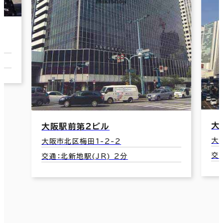
大阪駅前第３ビル
大阪市北区梅田1-1-3
交通：北新地駅(JR) 2分
千
大
交
3