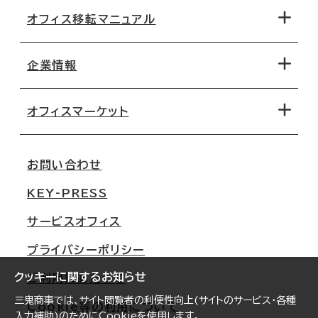
オフィス移転マニュアル
エリアから探す
地図から探す
企業情報
オフィス探しのためのチェックポイント
路線・駅から探す
移転コストシミュレーション
オフィスマーケット
会社概要
移転スケジュール
支店情報
オフィス移転Q&A
お問い合わせ
東京
三鬼商事が選ばれる理由
KEY-PRESS
大阪
一般事業主行動計画
サービスオフィス
名古屋
採用情報
プライバシーポリシー
札幌
ご契約者様の声
クッキーに関するお知らせ
ご利用にあたって
仙台
三鬼商事では、サイト閲覧者の利便性向上(サイトのサービス・各種
Cookie等の利用について
横浜
入力補助)のためにCookieを使用します。