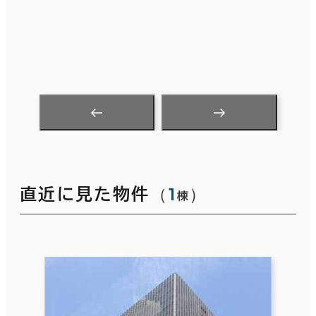
（
1
）
直近に見た物件
棟