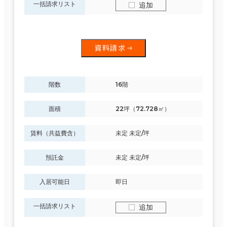
一括請求リスト
追加
資料請求
階数
16階
面積
22坪（72.728㎡）
賃料（共益費含）
未定 未定/坪
預託金
未定 未定/坪
入居可能日
即日
一括請求リスト
追加