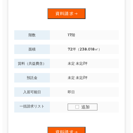
資料請求
階数
17階
面積
72坪（238.018㎡）
賃料（共益費含）
未定 未定/坪
預託金
未定 未定/坪
入居可能日
即日
一括請求リスト
追加
資料請求