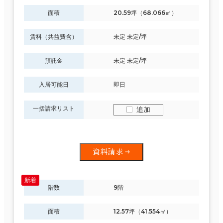
面積
20.59坪（68.066㎡）
賃料（共益費含）
未定 未定/坪
預託金
未定 未定/坪
入居可能日
即日
一括請求リスト
追加
資料請求
階数
9階
面積
12.57坪（41.554㎡）