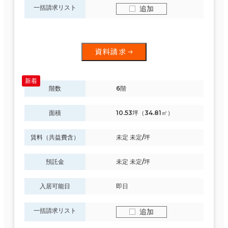
一括請求リスト
追加
資料請求
階数
6階
面積
10.53坪（34.81㎡）
賃料（共益費含）
未定 未定/坪
預託金
未定 未定/坪
入居可能日
即日
一括請求リスト
追加