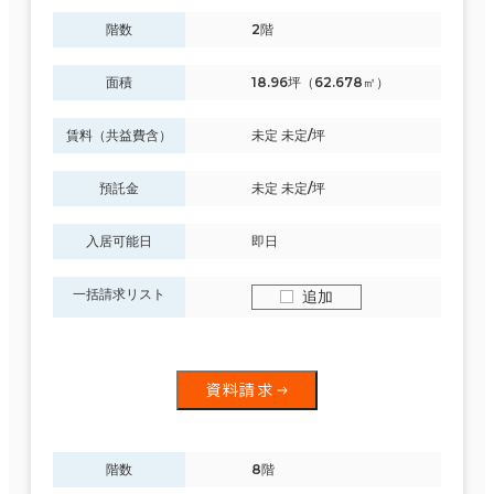
階数
2階
面積
18.96坪（62.678㎡）
賃料（共益費含）
未定 未定/坪
預託金
未定 未定/坪
入居可能日
即日
一括請求リスト
追加
資料請求
階数
8階