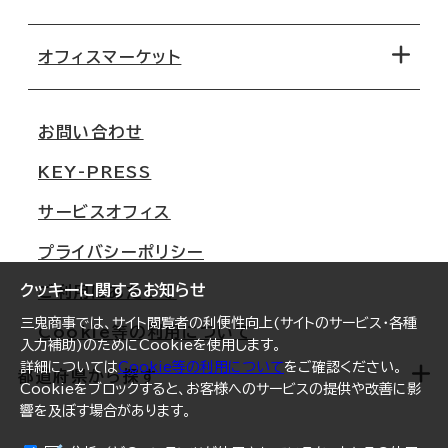
オフィス探しのためのチェックポイント
路線・駅から探す
移転コストシミュレーション
オフィスマーケット
会社概要
移転スケジュール
支店情報
オフィス移転Q&A
お問い合わせ
東京
三鬼商事が選ばれる理由
KEY-PRESS
大阪
一般事業主行動計画
サービスオフィス
名古屋
採用情報
プライバシーポリシー
札幌
ご契約者様の声
クッキーに関するお知らせ
ご利用にあたって
仙台
三鬼商事では、サイト閲覧者の利便性向上(サイトのサービス・各種
Cookie等の利用について
横浜
入力補助)のためにCookieを使用します。
詳細については
Cookie等の利用について
をご確認ください。
福岡
都道府県から探す
Cookieをブロックすると、お客様へのサービスの提供や改善に影
響を及ぼす場合があります。
オフィスリポート