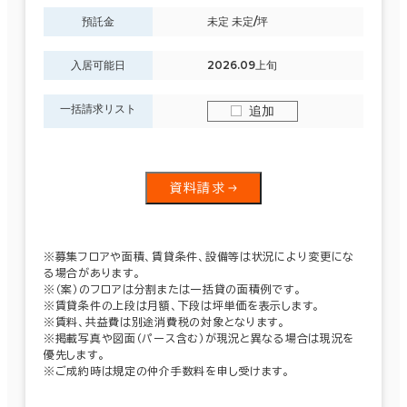
預託金
未定 未定/坪
入居可能日
2026.09上旬
一括請求リスト
追加
資料請求
※募集フロアや面積、賃貸条件、設備等は状況により変更にな
る場合があります。
※（案）のフロアは分割または一括貸の面積例です。
※賃貸条件の上段は月額、下段は坪単価を表示します。
※賃料、共益費は別途消費税の対象となります。
※掲載写真や図面（パース含む）が現況と異なる場合は現況を
優先します。
※ご成約時は規定の仲介手数料を申し受けます。