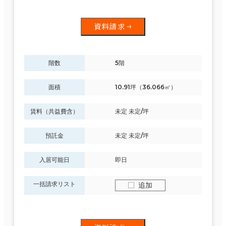
資料請求
階数
5階
面積
10.91坪（36.066㎡）
賃料（共益費含）
未定 未定/坪
預託金
未定 未定/坪
入居可能日
即日
一括請求リスト
追加