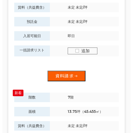
賃料（共益費含）
未定 未定/坪
預託金
未定 未定/坪
入居可能日
即日
一括請求リスト
追加
資料請求
階数
7階
面積
13.75坪（45.455㎡）
賃料（共益費含）
未定 未定/坪