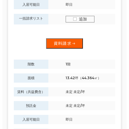
入居可能日
即日
一括請求リスト
追加
資料請求
階数
1階
面積
13.42坪（44.364㎡）
賃料（共益費含）
未定 未定/坪
預託金
未定 未定/坪
入居可能日
即日