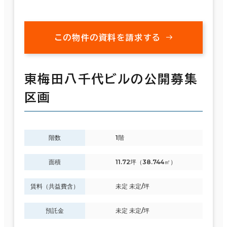
この物件の資料を請求する
東梅田八千代ビルの公開募集
区画
階数
1階
面積
11.72坪（38.744㎡）
賃料（共益費含）
未定 未定/坪
預託金
未定 未定/坪