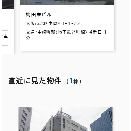
梅田東ビル
大阪市北区中崎西1-4-22
交通：中崎町駅(地下鉄谷町線) 4番口 1
･宝
分
（
1
）
直近に見た物件
棟