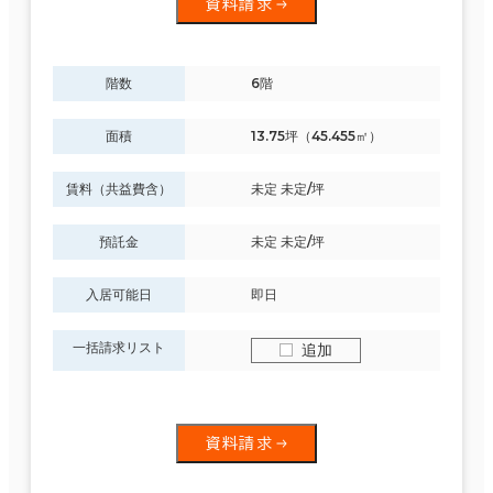
資料請求
階数
6階
面積
13.75坪（45.455㎡）
賃料（共益費含）
未定 未定/坪
預託金
未定 未定/坪
入居可能日
即日
一括請求リスト
追加
資料請求