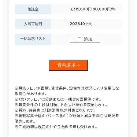
預託金
3,315,600円 90,000円/坪
入居可能日
2026.10上旬
一括請求リスト
追加
資料請求
※募集フロアや面積、賃貸条件、設備等は状況により変更にな
る場合があります。
※（案）のフロアは分割または一括貸の面積例です。
※賃貸条件の上段は月額、下段は坪単価を表示します。
※賃料、共益費は別途消費税の対象となります。
※掲載写真や図面（パース含む）が現況と異なる場合は現況を
優先します。
※ご成約時は規定の仲介手数料を申し受けます。