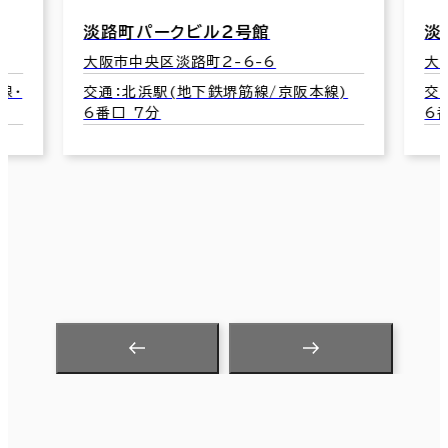
淡路町ビル２１
大阪市中央区淡路町3-1-5
)
交通：北浜駅(地下鉄堺筋線/京阪本線)
6番口 7分