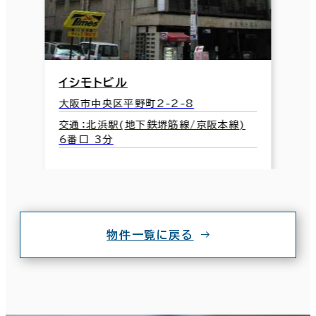
イシモトビル
大阪市中央区平野町2-2-8
交通：北浜駅(地下鉄堺筋線/京阪本線)
6番口 3分
物件一覧に戻る