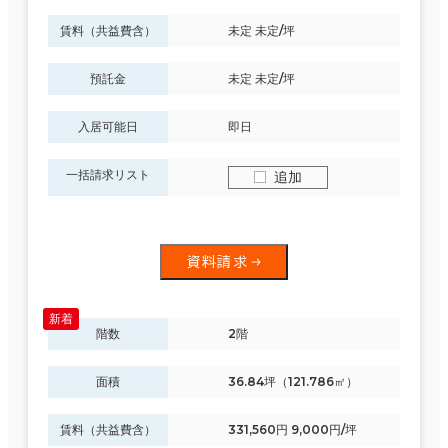
賃料（共益費含）
未定 未定/坪
預託金
未定 未定/坪
入居可能日
即日
一括請求リスト
追加
資料請求
階数
2階
面積
36.84坪（121.786㎡）
賃料（共益費含）
331,560円 9,000円/坪