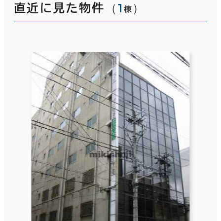
（
1
）
直近に見た物件
棟