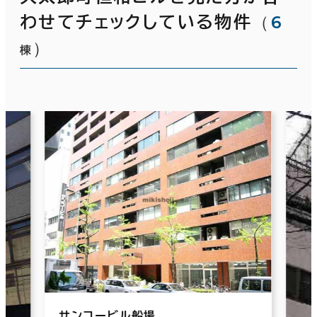
（
6
わせてチェックしている物件
）
棟
サンコービル船場