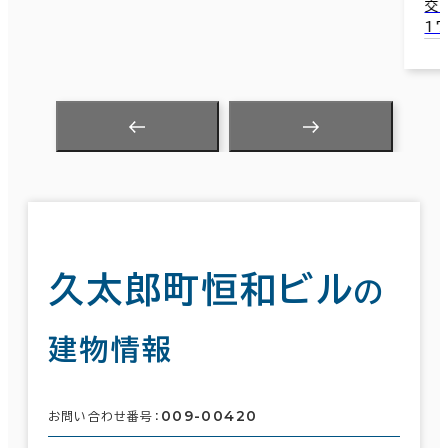
交
1
久太郎町恒和ビル
の
建物情報
009-00420
お問い合わせ番号：