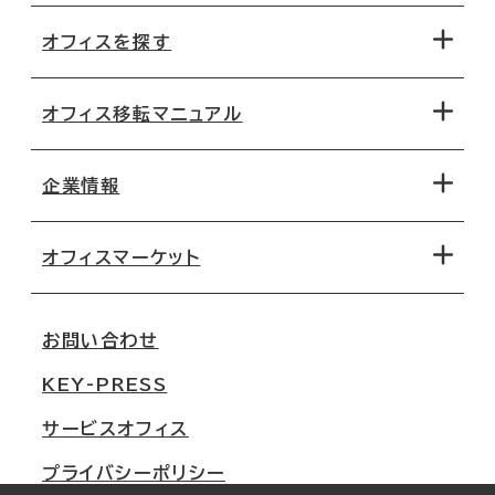
オフィスを探す
オフィス移転マニュアル
エリアから探す
地図から探す
企業情報
オフィス探しのためのチェックポイント
路線・駅から探す
移転コストシミュレーション
オフィスマーケット
会社概要
移転スケジュール
支店情報
オフィス移転Q&A
お問い合わせ
東京
三鬼商事が選ばれる理由
KEY-PRESS
大阪
一般事業主行動計画
サービスオフィス
名古屋
採用情報
プライバシーポリシー
札幌
ご契約者様の声