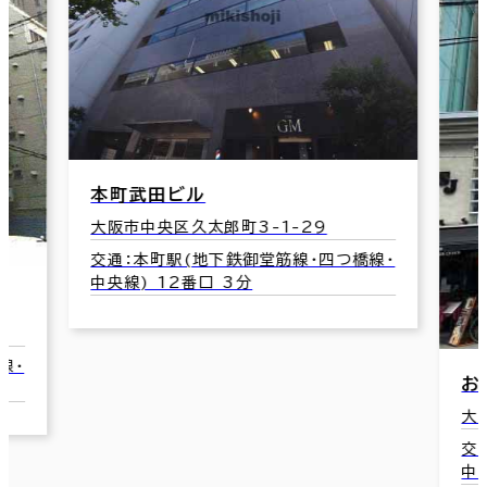
本町武田ビル
大阪市中央区久太郎町3-1-29
交通：本町駅(地下鉄御堂筋線･四つ橋線･
中央線) 12番口 3分
線･
お
大
交
中