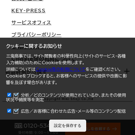
東京
三鬼商事が選ばれる理由
KEY-PRESS
大阪
一般事業主行動計画
サービスオフィス
名古屋
採用情報
プライバシーポリシー
札幌
ご契約者様の声
クッキーに関するお知らせ
ご利用にあたって
仙台
三鬼商事では、サイト閲覧者の利便性向上(サイトのサービス・各種
Cookie等の利用について
横浜
入力補助)のためにCookieを使用します。
詳細については
Cookie等の利用について
をご確認ください。
福岡
都道府県から探す
Cookieをブロックすると、お客様へのサービスの提供や改善に影
響を及ぼす場合があります。
オフィスリポート
ログイン
分析／どのコンテンツが使用されているか、またその使用
北海道
Copyright Miki Shoji Co.,ltd
状況や頻度等を測定
まとめて資料請求
青森県
広告／お客様に合わせた広告・メール等のコンテンツ配信
岩手県
0120-534-011
設定を保存する
オフィス探しを依頼する
受付時間：9:00〜17:00
宮城県