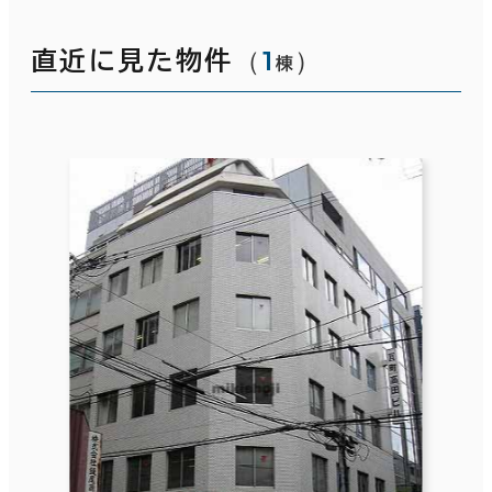
（
1
）
直近に見た物件
棟