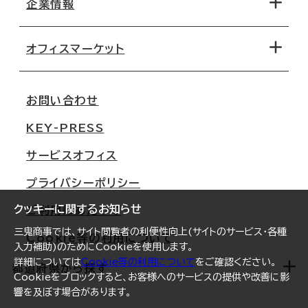
地図から探す
企業情報
オフィス探しのためのチェックポイント
路線・駅から探す
移転コストシミュレーション
オフィスマーケット
会社概要
移転スケジュール
支店情報
オフィス移転Q&A
お問い合わせ
東京
三鬼商事が選ばれる理由
KEY-PRESS
大阪
一般事業主行動計画
サービスオフィス
名古屋
採用情報
プライバシーポリシー
札幌
ご契約者様の声
クッキーに関するお知らせ
ご利用にあたって
仙台
三鬼商事では、サイト閲覧者の利便性向上(サイトのサービス・各種
Cookie等の利用について
横浜
入力補助)のためにCookieを使用します。
詳細については
Cookie等の利用について
をご確認ください。
福岡
都道府県から探す
Cookieをブロックすると、お客様へのサービスの提供や改善に影
響を及ぼす場合があります。
オフィスリポート