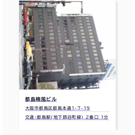
都島楠風ビル
大阪市都島区都島本通1-7-19
交通：都島駅(地下鉄谷町線) 2番口 1分