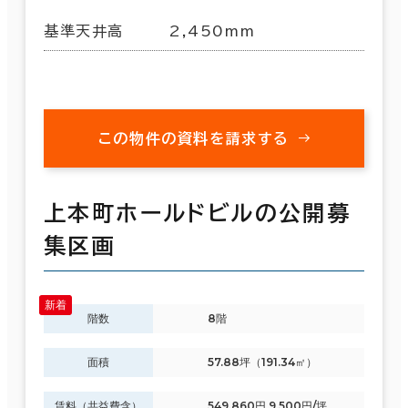
基準天井高
2,450mm
この物件の資料を請求する
上本町ホールドビルの公開募
集区画
階数
8階
面積
57.88坪（191.34㎡）
賃料（共益費含）
549,860円 9,500円/坪