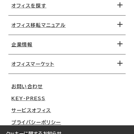
オフィスを探す
オフィス移転マニュアル
エリアから探す
地図から探す
企業情報
オフィス探しのためのチェックポイント
路線・駅から探す
移転コストシミュレーション
オフィスマーケット
会社概要
移転スケジュール
支店情報
オフィス移転Q&A
お問い合わせ
東京
三鬼商事が選ばれる理由
KEY-PRESS
大阪
一般事業主行動計画
サービスオフィス
名古屋
採用情報
プライバシーポリシー
札幌
ご契約者様の声
クッキーに関するお知らせ