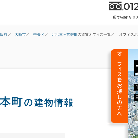
01
受付時間：9:0
阪府
大阪市
中央区
北浜東～常磐町
の賃貸オフィス一覧
オフィスポ
オフィスをお探しの方へ
内本町
の建物情報