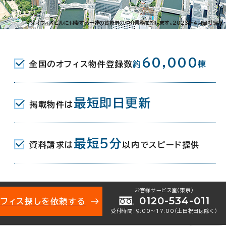
内本町2-4-16
※オフィスビルに付帯する一連の賃貸借の仲介業務を指します。2023年4月当社調べ
町駅(地下鉄堺筋線･中央線) 12番口
60,000
全国のオフィス物件登録数
約
棟
丁目駅(地下鉄谷町線･中央線) 4番口
最短即日更新
掲載物件は
(地下鉄堺筋線/京阪本線) 30番口
最短5分
資料請求は
以内でスピード提供
月
お客様サービス室（東京）
0120-534-011
オフィス探しを依頼する
地下3階建
受付時間：9:00〜17:00（土日祝日は除く）