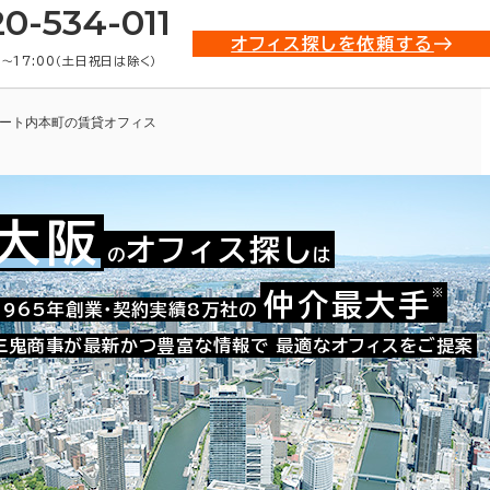
20-534-011
オフィス探しを依頼する
0〜17:00（土日祝日は除く）
ート内本町の賃貸オフィス
大阪
オフィス探し
の
は
※
仲介最大手
009-03377
1965年創業・契約実績8万社の
お問い合わせ番号：
三鬼商事が最新かつ豊富な情報で
最適なオフィスをご提案