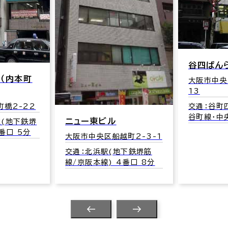
谷四ばんらいビ
町
大阪市中央区内本町
13
22
交通：谷町四丁目駅
谷町線･中央線) 3
ニュー東ビル
鉄堺
分
大阪市中央区船越町2-3-1
交通：北浜駅(地下鉄堺筋
線/京阪本線) 4番口 8分