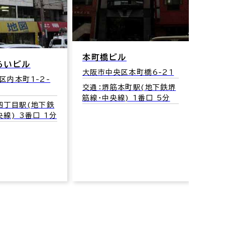
本町橋ビル
ル
パナシアビ
大阪市中央区本町橋6-21
1-2-
大阪市中央区内
交通：堺筋本町駅(地下鉄堺
筋線･中央線) 1番口 5分
交通：谷町四
(地下鉄
谷町線･中央線
番口 1分
分