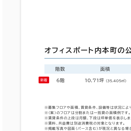
オフィスポート内本町の
階数
面積
6階
10.71坪
（35.405㎡）
※募集フロアや面積、賃貸条件、設備等は状況によ
※（案）のフロアは分割または一括貸の面積例です。
※賃貸条件の上段は月額、下段は坪単価を表示しま
※賃料、共益費は別途消費税の対象となります。
※掲載写真や図面（パース含む）が現況と異なる場