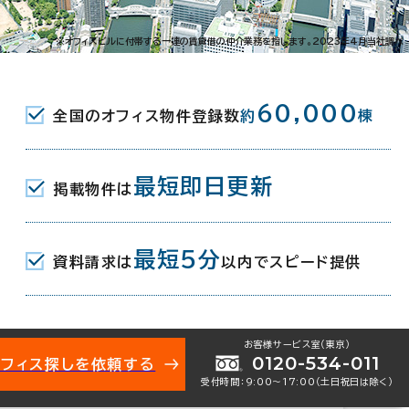
谷町3-2-12
※オフィスビルに付帯する一連の賃貸借の仲介業務を指します。2023年4月当社調べ
丁目駅(地下鉄谷町線･中央線) 2番口
60,000
全国のオフィス物件登録数
約
棟
(地下鉄谷町線/京阪中之島線･本線) 4番
最短即日更新
掲載物件は
最短5分
資料請求は
以内でスピード提供
月
お客様サービス室（東京）
0120-534-011
オフィス探しを依頼する
受付時間：9:00〜17:00（土日祝日は除く）