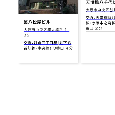
天満橋八千代
1-7
大阪市中央区谷町
地下鉄
交通：天満橋駅
第八松屋ビル
口 3分
線/京阪中之島線
番口 2分
大阪市中央区農人橋2-1-
35
交通：谷町四丁目駅(地下鉄
谷町線･中央線) 8番口 4分