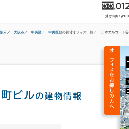
01
受付時間：9:0
阪府
大阪市
中央区
中央区他
の賃貸オフィス一覧
日本エルコート谷
オフィスをお探しの方へ
谷町ビル
の建物情報