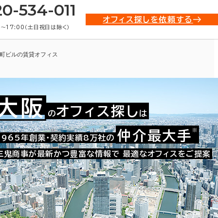
20-534-011
オフィス探しを依頼する
0〜17:00（土日祝日は除く）
町ビルの賃貸オフィス
大阪
オフィス探し
の
は
※
仲介最大手
009-03414
1965年創業・契約実績8万社の
お問い合わせ番号：
三鬼商事が最新かつ豊富な情報で
最適なオフィスをご提案