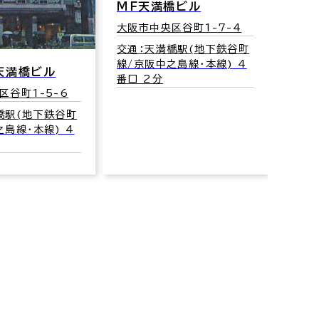
ＭＦ天満橋ビル
大阪市中央区谷町1-7-4
ネイ
交通：天満橋駅(地下鉄谷町
線/京阪中之島線･本線) 4
大阪市
天満橋ビル
番口 2分
18
区谷町1-5-6
交通
橋駅(地下鉄谷町
筋線･
之島線･本線) 4