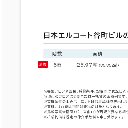
日本エルコート谷町ビル
階数
面積
5階
25.97坪
（85.852㎡）
※募集フロアや面積、賃貸条件、設備等は状況によ
※（案）のフロアは分割または一括貸の面積例です。
※賃貸条件の上段は月額、下段は坪単価を表示しま
※賃料、共益費は別途消費税の対象となります。
※掲載写真や図面（パース含む）が現況と異なる場
※ご成約時は規定の仲介手数料を申し受けます。