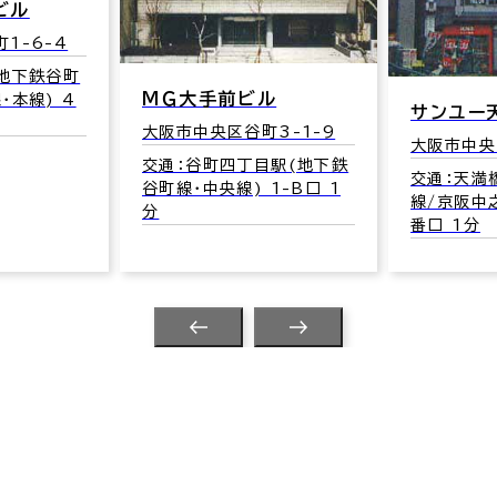
ビル
1-6-4
(地下鉄谷町
ＭＧ大手前ビル
･本線) 4
サンユー
大阪市中央区谷町3-1-9
大阪市中央
交通：谷町四丁目駅(地下鉄
交通：天満
谷町線･中央線) 1-B口 1
線/京阪中
分
番口 1分