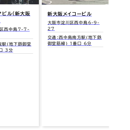
大阪市淀川区宮原5-1-28
イコービル
交通：東三国駅(地下鉄御堂
イト
区西中島6-9-
筋線) 5番口 3分
大阪
10
中島南方駅(地下鉄
 1番口 6分
交通
5分