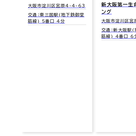
新大阪第一生命ビルディ
4-63
ング
下鉄御堂
大阪市淀川区宮原3-5-24
新大阪サンア
館
交通：新大阪駅(地下鉄御堂
筋線) 4番口 6分
大阪市淀川区西
交通：西中島南
御堂筋線) 1番