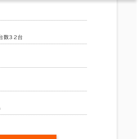
台数32台
m