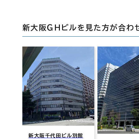
新大阪ＧＨビルを見た方が合わ
別館