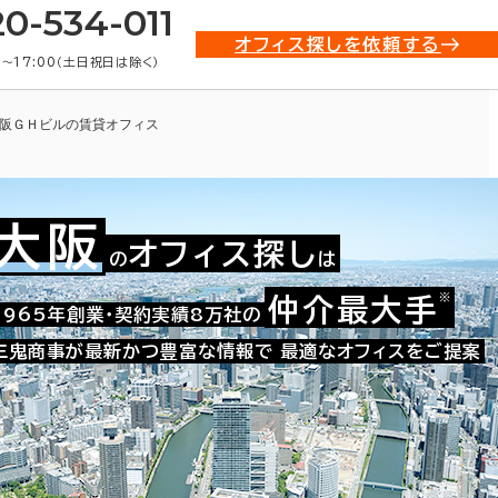
20-534-011
オフィス探しを依頼する
0〜17:00（土日祝日は除く）
阪ＧＨビルの賃貸オフィス
大阪
オフィス探し
の
は
※
仲介最大手
009-03426
1965年創業・契約実績8万社の
お問い合わせ番号：
三鬼商事が最新かつ豊富な情報で
最適なオフィスをご提案