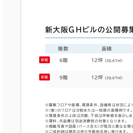
新大阪ＧＨビルの公開募
階数
面積
6階
12坪
（39.67㎡）
9階
12坪
（39.67㎡）
※募集フロアや面積、賃貸条件、設備等は状況によ
※（案）のフロアは分割または一括貸の面積例です。
※賃貸条件の上段は月額、下段は坪単価を表示しま
※賃料、共益費は別途消費税の対象となります。
※掲載写真や図面（パース含む）が現況と異なる場
※ご成約時は規定の仲介手数料を申し受けます。