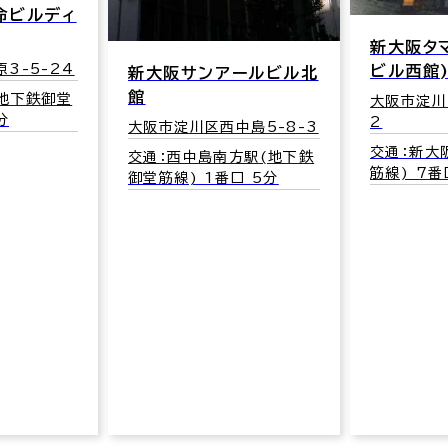
新大阪タマビル（新大阪
新大阪メ
ビル西館)
ールビル北
大阪市淀川
27
大阪市淀川区西中島7-7-
2
中島5-8-3
交通：西
御堂筋線)
交通：新大阪駅(地下鉄御堂
方駅(地下鉄
筋線) 7番口 3分
口 5分