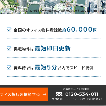
西中島6-9-20
※オフィスビルに付帯する一連の賃貸借の仲介業務を指します。2023年4月当社調べ
南方駅(地下鉄御堂筋線) 1番口 6分
60,000
全国のオフィス物件登録数
約
棟
(阪急京都本線) きた西口 8分
駅(地下鉄御堂筋線) 7番口 8分
最短即日更新
掲載物件は
月
最短5分
資料請求は
以内でスピード提供
お客様サービス室（東京）
0120-534-011
オフィス探しを依頼する
受付時間：9:00〜17:00（土日祝日は除く）