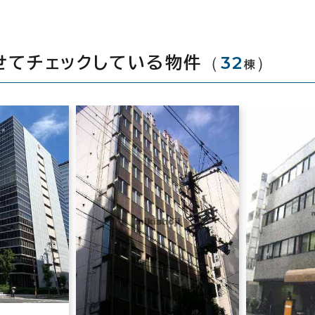
（
32
）
せてチェックしている物件
棟