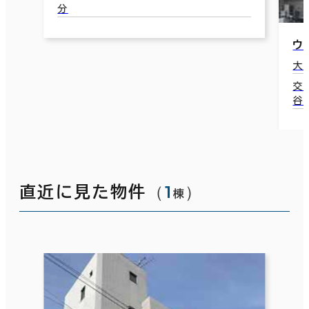
分
ウ
大
交
谷
（
1
）
直近に見た物件
棟