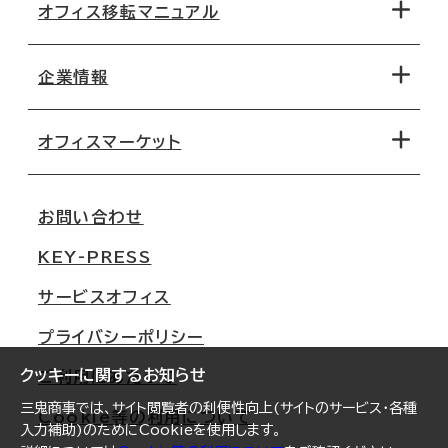
オフィス移転マニュアル
エリアから探す
地図から探す
企業情報
オフィス探しのためのチェックポイント
路線・駅から探す
移転コストシミュレーション
オフィスマーケット
会社概要
移転スケジュール
支店情報
オフィス移転Q&A
お問い合わせ
東京
三鬼商事が選ばれる理由
KEY-PRESS
大阪
一般事業主行動計画
サービスオフィス
名古屋
採用情報
プライバシーポリシー
札幌
ご契約者様の声
クッキーに関するお知らせ
ご利用にあたって
仙台
三鬼商事では、サイト閲覧者の利便性向上(サイトのサービス・各種
Cookie等の利用について
横浜
入力補助)のためにCookieを使用します。