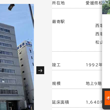
所在地
愛媛県松山市
最寄駅
西堀端
西堀端
松山市
竣工
1992年 9
規模
地上9階／
延床面積
1,648坪