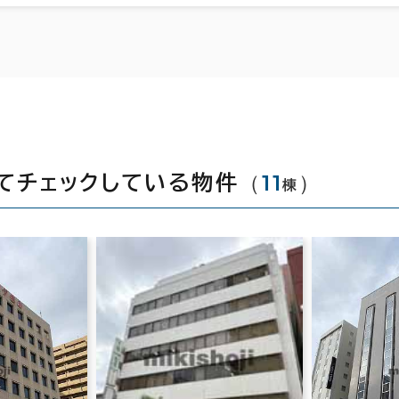
（
11
）
てチェックしている物件
棟