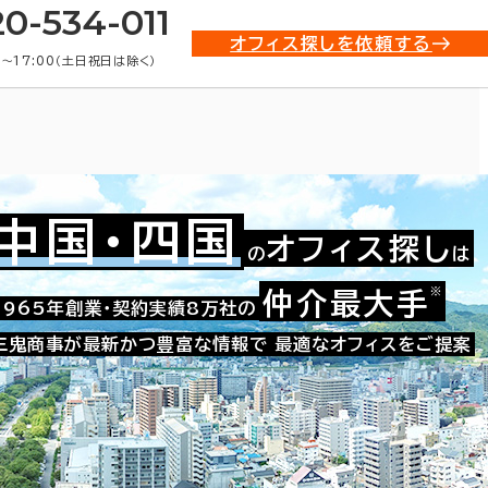
20-534-011
オフィス探しを依頼する
0〜17:00（土日祝日は除く）
中国・四国
オフィス探し
の
は
※
仲介最大手
009-06024
1965年創業・契約実績8万社の
お問い合わせ番号：
三鬼商事が最新かつ豊富な情報で
最適なオフィスをご提案