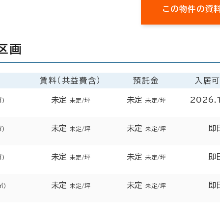
この物件の資
区画
賃料（共益費含）
預託金
入居
未定
未定
2026.
㎡）
未定/坪
未定/坪
未定
未定
即
㎡）
未定/坪
未定/坪
未定
未定
即
㎡）
未定/坪
未定/坪
未定
未定
即
㎡）
未定/坪
未定/坪