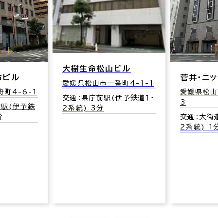
大樹生命松山ビル
命ビル
菅井・ニ
愛媛県松山市一番町4-1-1
町4-6-1
愛媛県松山
交通：県庁前駅(伊予鉄道１・
3
前駅(伊予鉄
２系統) 3分
分
交通：大街
２系統) 1