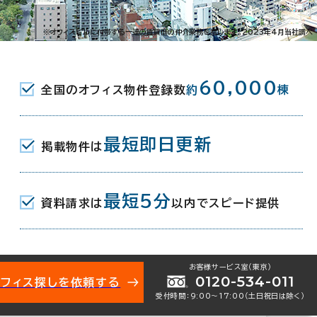
三番町6-3-4
※オフィスビルに付帯する一連の賃貸借の仲介業務を指します。2023年4月当社調べ
駅(伊予鉄道１・２系統) 5分
60,000
全国のオフィス物件登録数
約
棟
駅(伊予鉄道５系統) 5分
駅(伊予鉄道郡中線) 北口 6分
最短即日更新
掲載物件は
月
最短5分
資料請求は
以内でスピード提供
地下1階建
お客様サービス室（東京）
0120-534-011
オフィス探しを依頼する
受付時間：9:00〜17:00（土日祝日は除く）