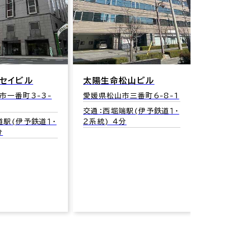
ッセイビル
太陽生命松山ビル
ミツ
市一番町3-3-
愛媛県松山市三番町6-8-1
愛媛県
13
交通：西堀端駅(伊予鉄道１・
道駅(伊予鉄道１・
２系統) 4分
交通：
分
２系統