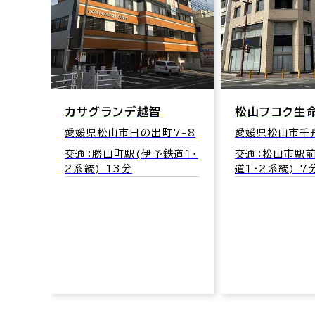
端ビ
カサグランデ越智
松山フコク生
愛媛県松山市日の出町7-8
愛媛県松山市千舟
-21
交通：勝山町駅(伊予鉄道１・
交通：松山市駅
２系統) 13分
道１・２系統) 7
道１・