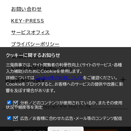
支店情報
オフィス移転Q&A
お問い合わせ
東京
三鬼商事が選ばれる理由
KEY-PRESS
大阪
一般事業主行動計画
サービスオフィス
名古屋
採用情報
プライバシーポリシー
札幌
ご契約者様の声
クッキーに関するお知らせ
ご利用にあたって
仙台
三鬼商事では、サイト閲覧者の利便性向上(サイトのサービス・各種
Cookie等の利用について
横浜
入力補助)のためにCookieを使用します。
詳細については
Cookie等の利用について
をご確認ください。
福岡
都道府県から探す
Cookieをブロックすると、お客様へのサービスの提供や改善に影
響を及ぼす場合があります。
オフィスリポート
ログイン
分析／どのコンテンツが使用されているか、またその使用
北海道
Copyright Miki Shoji Co.,ltd
状況や頻度等を測定
まとめて資料請求
青森県
広告／お客様に合わせた広告・メール等のコンテンツ配信
岩手県