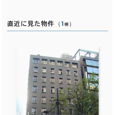
（
1
）
直近に見た物件
棟