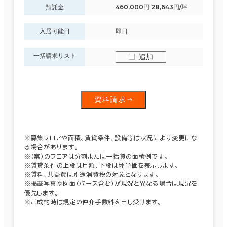
預託金
460,000円 28,643円/坪
入居可能日
即日
一括請求リスト
追加
資料請求
※募集フロアや面積、賃貸条件、設備等は状況により変更にな
る場合があります。
※（案）のフロアは分割または一括貸の面積例です。
※賃貸条件の上段は月額、下段は坪単価を表示します。
※賃料、共益費は別途消費税の対象となります。
※掲載写真や図面（パース含む）が現況と異なる場合は現況を
優先します。
※ご成約時は規定の仲介手数料を申し受けます。