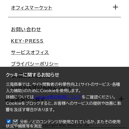
移転コストシミュレーション
オフィスマーケット
会社概要
移転スケジュール
支店情報
オフィス移転Q&A
お問い合わせ
東京
三鬼商事が選ばれる理由
KEY-PRESS
大阪
一般事業主行動計画
サービスオフィス
名古屋
採用情報
プライバシーポリシー
札幌
ご契約者様の声
クッキーに関するお知らせ
ご利用にあたって
仙台
三鬼商事では、サイト閲覧者の利便性向上(サイトのサービス・各種
Cookie等の利用について
横浜
入力補助)のためにCookieを使用します。
詳細については
Cookie等の利用について
をご確認ください。
福岡
都道府県から探す
Cookieをブロックすると、お客様へのサービスの提供や改善に影
響を及ぼす場合があります。
オフィスリポート
ログイン
分析／どのコンテンツが使用されているか、またその使用
北海道
Copyright Miki Shoji Co.,ltd
状況や頻度等を測定