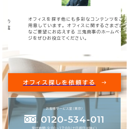
オフィスを探す他にも多彩なコンテンツをご
信頼の
用意しています。 オフィスに関するさまざま
 豊富
なご要望にお応えする 三鬼商事のホームペー
す。
ジをぜひお役立てください。
オフィス探しを依頼する
お客様サービス室（東京）
0120-534-011
受付時間：9:00〜17:00（土日祝日は除く）