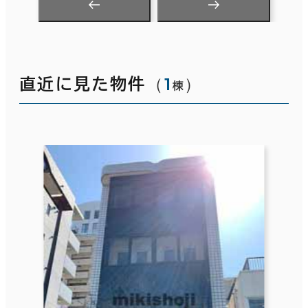
（
1
）
直近に見た物件
棟