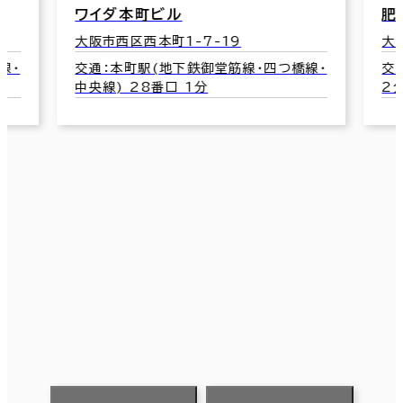
ワイダ本町ビル
肥
大阪市西区西本町1-7-19
大
線･
交通：本町駅(地下鉄御堂筋線･四つ橋線･
交
中央線) 28番口 1分
2