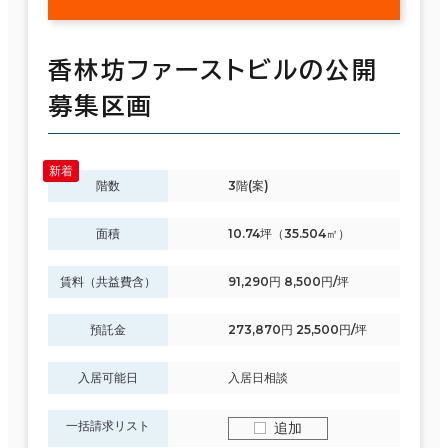
香林坊ファーストビルの公開
募集区画
階数
3階(案)
面積
10.74坪（35.504㎡）
賃料（共益費含）
91,290円 8,500円/坪
預託金
273,870円 25,500円/坪
入居可能日
入居日相談
一括請求リスト
追加