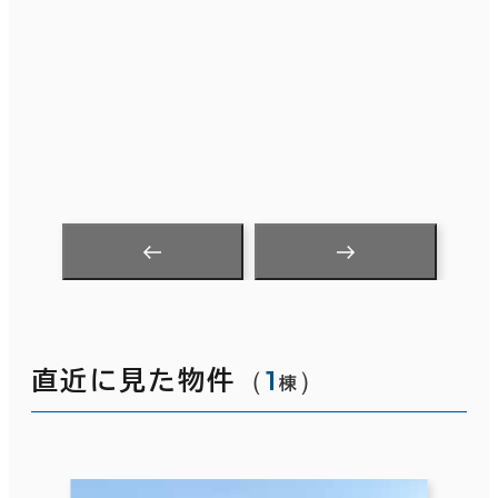
（
1
）
直近に見た物件
棟