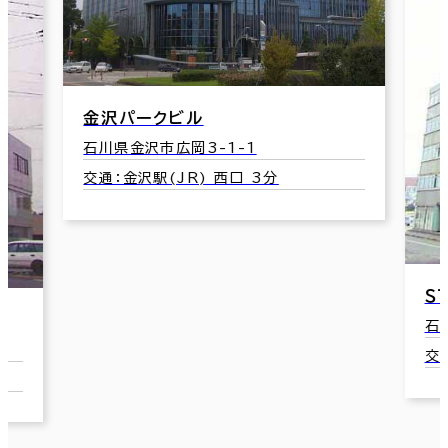
金沢パークビル
石川県金沢市広岡3-1-1
交通：金沢駅(JR) 西口 3分
Ｓ
石
交