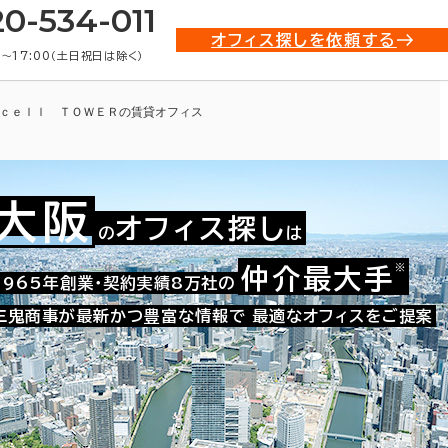
20-534-011
オフィス探しを依頼する
0〜17:00（土日祝日は除く）
ｃｅｌｌ ＴＯＷＥＲの賃貸オフィス
大阪
オフィス探し
の
は
※
仲介最大手
009-44443
1965年創業・契約実績8万社の
お問い合わせ番号：
三鬼商事が最新かつ豊富な情報で
最適なオフィスをご提案