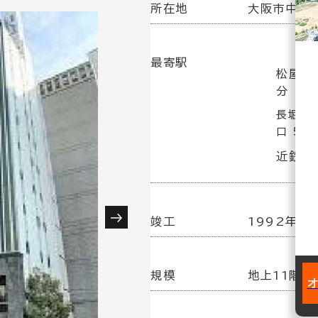
所在地
大阪市中央区
最寄駅
松屋町
分
長堀橋
口 5分
近鉄日
竣工
1992年 2
規模
地上11階建