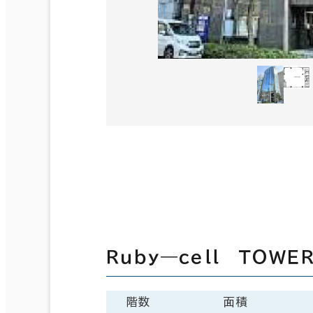
Ｒｕｂｙ―ｃｅｌｌ ＴＯＷ
階数
面積