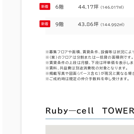
6階
44.17坪
（146.017㎡）
9階
43.86坪
（144.992㎡）
※募集フロアや面積、賃貸条件、設備等は状況によ
※（案）のフロアは分割または一括貸の面積例です。
※賃貸条件の上段は月額、下段は坪単価を表示しま
※賃料、共益費は別途消費税の対象となります。
※掲載写真や図面（パース含む）が現況と異なる場
※ご成約時は規定の仲介手数料を申し受けます。
Ｒｕｂｙ―ｃｅｌｌ ＴＯＷ