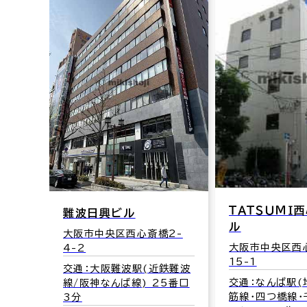
ＴＡＴＳＵＭＩ
難波日興ビル
ル
大阪市中央区西心斎橋2-
大阪市中央区西
4-2
15-1
交通：大阪難波駅(近鉄難波
交通：なんば駅(
線/阪神なんば線) 25番口
筋線･四つ橋線･
3分