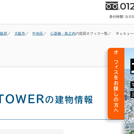
01
受付時間：9:0
阪府
大阪市
中央区
心斎橋・島之内
の賃貸オフィス一覧
Ｒｕｂｙ―
オフィスをお探しの方へ
 ＴＯＷＥＲ
の建物情報