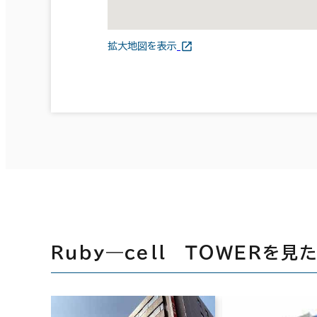
拡大地図を表示
Ｒｕｂｙ―ｃｅｌｌ ＴＯＷＥＲを