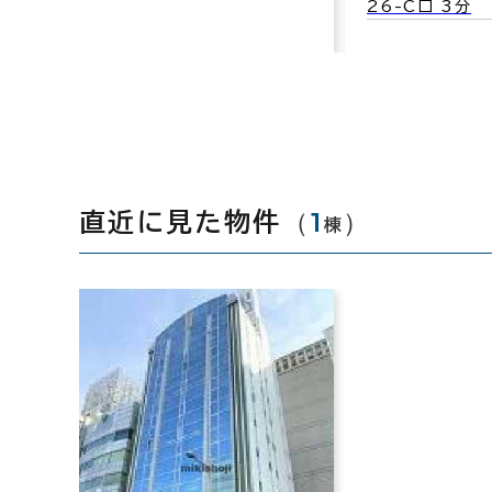
26-C口 3分
（
1
）
直近に見た物件
棟