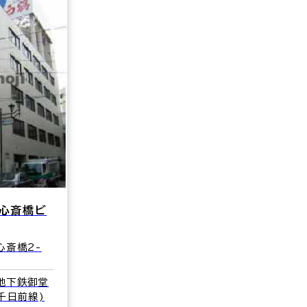
西心斎橋ビ
心斎橋2-
地下鉄御堂
千日前線)