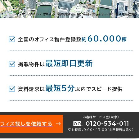
島之内1-7-21
※オフィスビルに付帯する一連の賃貸借の仲介業務を指します。2023年4月当社調べ
駅(地下鉄長堀鶴見緑地線) 4番口 2
60,000
全国のオフィス物件登録数
約
棟
駅(地下鉄堺筋線･長堀鶴見緑地線) 3番
最短即日更新
掲載物件は
本橋駅(近鉄難波線) 7番口 14分
最短5分
資料請求は
以内でスピード提供
月
お客様サービス室（東京）
0120-534-011
オフィス探しを依頼する
受付時間：9:00〜17:00（土日祝日は除く）