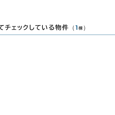
（
1
）
てチェックしている物件
棟