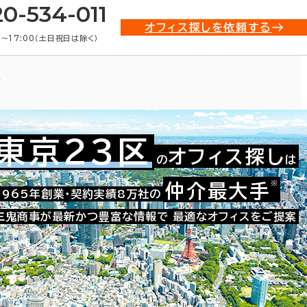
20-534-011
オフィス探しを依頼する
0〜17:00（土日祝日は除く）
ス
東京23区
オフィス探し
の
は
※
仲介最大手
021-03012
1965年創業・契約実績8万社の
お問い合わせ番号：
三鬼商事が最新かつ豊富な情報で
最適なオフィスをご提案