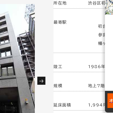
所在地
渋谷区初台1
最寄駅
初台駅(
参宮橋
幡ヶ谷駅
竣工
1986年11
規模
地上7階／
延床面積
1,994坪