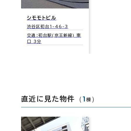
シモモトビル
渋谷区初台1-46-3
交通：初台駅(京王新線) 東
口 3分
（
1
）
直近に見た物件
棟