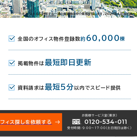
-53-6
※オフィスビルに付帯する一連の賃貸借の仲介業務を指します。2023年4月当社調べ
京王新線) 南口 1分
60,000
全国のオフィス物件登録数
約
棟
駅(小田急小田原線) 11分
(京王新線) 南口 13分
最短即日更新
掲載物件は
月
最短5分
資料請求は
以内でスピード提供
地下1階建
お客様サービス室（東京）
0120-534-011
オフィス探しを依頼する
受付時間：9:00〜17:00（土日祝日は除く）