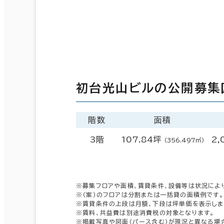
初台光山ビルの公開募集
階数
面積
3階
107.84坪
2,
（356.497㎡）
※募集フロアや面積、賃貸条件、設備等は状況によ
※（案）のフロアは分割または一括貸の面積例です。
※賃貸条件の上段は月額、下段は坪単価を表示しま
※賃料、共益費は別途消費税の対象となります。
※掲載写真や図面（パース含む）が現況と異なる場