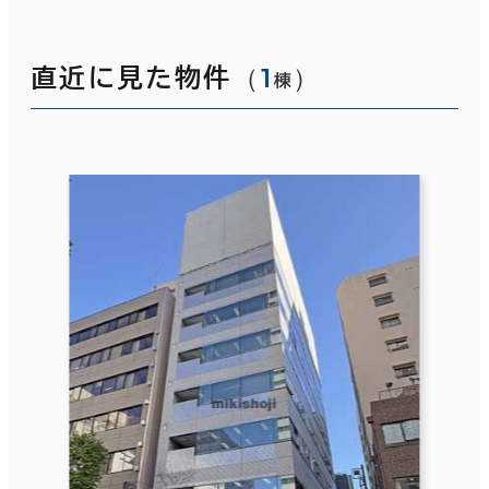
（
1
）
直近に見た物件
棟