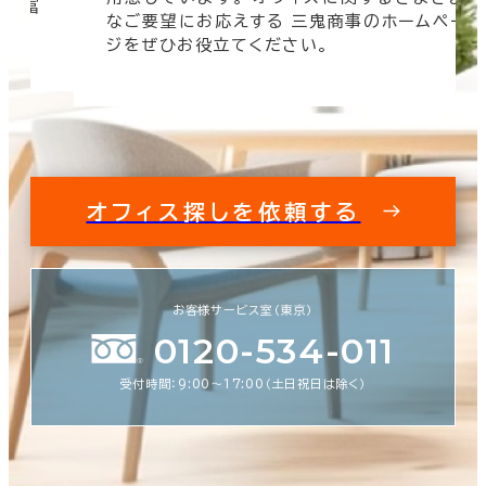
時は三鬼商
要望にお応えする 三鬼商事のホームペー
速く、より
ぜひお役立てください。
す。
オフィス探しを依頼する
お客様サービス室（東京）
0120-534-011
受付時間：9:00〜17:00（土日祝日は除く）