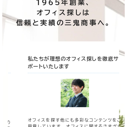
1965年創業、
オフィス探しは
信頼と実績の三鬼商事へ。
たちが理想のオフィス探しを徹底サ
私たちが
トいたします
ポートいた
ィスを探す他にも多彩なコンテンツをご
オフィスビ
しています。 オフィスに関するさまざま