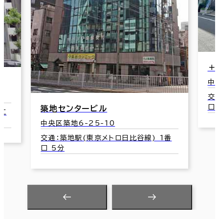
＋
中
交
口
築地センタービル
エ
中央区築地6-25-10
交通：築地駅(東京メトロ日比谷線) 1番
口 5分