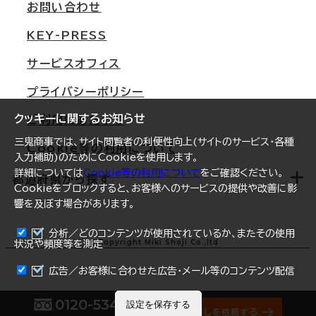
オフィス移転Q&A
お問い合わせ
東京
三鬼商事が選ばれる理由
KEY-PRESS
大阪
一般事業主行動計画
サービスオフィス
名古屋
採用情報
プライバシーポリシー
札幌
ご契約者様の声
クッキーに関するお知らせ
ご利用にあたって
仙台
三鬼商事では、サイト閲覧者の利便性向上(サイトのサービス・各種
Cookie等の利用について
横浜
入力補助)のためにCookieを使用します。
詳細については
Cookie等の利用について
をご確認ください。
福岡
都道府県から探す
Cookieをブロックすると、お客様へのサービスの提供や改善に影
響を及ぼす場合があります。
オフィスリポート
ログイン
分析／どのコンテンツが使用されているか、またその使用
北海道
Copyright Miki Shoji Co.,ltd
状況や頻度等を測定
まとめて資料請求
青森県
広告／お客様に合わせた広告・メール等のコンテンツ配信
岩手県
0120-534-011
設定を保存する
オフィス探しを依頼する