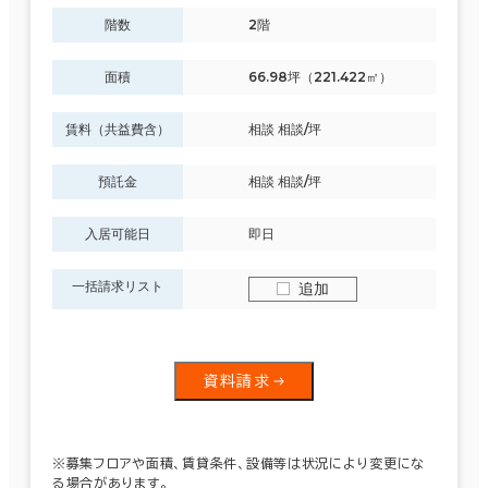
階数
2階
面積
66.98坪（221.422㎡）
賃料（共益費含）
相談 相談/坪
預託金
相談 相談/坪
入居可能日
即日
一括請求リスト
追加
資料請求
※募集フロアや面積、賃貸条件、設備等は状況により変更にな
る場合があります。