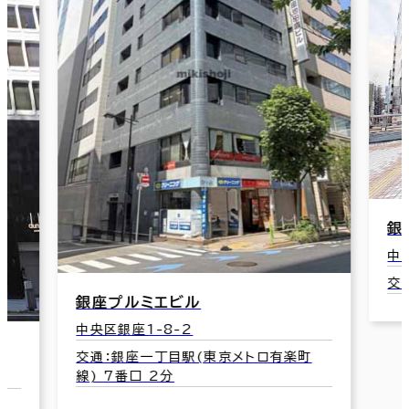
銀
中
交
銀座プルミエビル
中央区銀座1-8-2
交通：銀座一丁目駅(東京メトロ有楽町
線) 7番口 2分
町