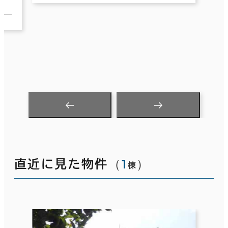
（
1
）
直近に見た物件
棟