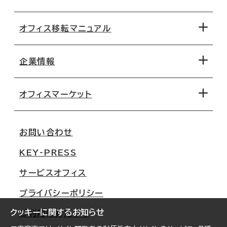
オフィス移転マニュアル
エリアから探す
地図から探す
企業情報
オフィス探しのためのチェックポイント
路線・駅から探す
移転コストシミュレーション
オフィスマーケット
会社概要
移転スケジュール
支店情報
オフィス移転Q&A
お問い合わせ
東京
三鬼商事が選ばれる理由
KEY-PRESS
大阪
一般事業主行動計画
サービスオフィス
名古屋
採用情報
プライバシーポリシー
札幌
ご契約者様の声
クッキーに関するお知らせ
ご利用にあたって
仙台