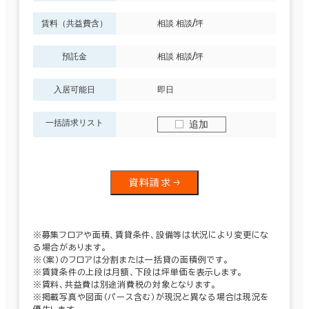
賃料（共益費含）
相談 相談/坪
預託金
相談 相談/坪
入居可能日
即日
一括請求リスト
追加
資料請求
※募集フロアや面積、賃貸条件、設備等は状況により変更にな
る場合があります。
※（案）のフロアは分割または一括貸の面積例です。
※賃貸条件の上段は月額、下段は坪単価を表示します。
※賃料、共益費は別途消費税の対象となります。
※掲載写真や図面（パース含む）が現況と異なる場合は現況を
優先します。