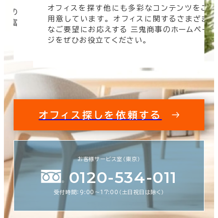
オフィスを探す他にも多彩なコンテンツをご
信頼の
用意しています。 オフィスに関するさまざま
 豊富
なご要望にお応えする 三鬼商事のホームペー
す。
ジをぜひお役立てください。
オフィス探しを依頼する
お客様サービス室（東京）
0120-534-011
受付時間：9:00〜17:00（土日祝日は除く）