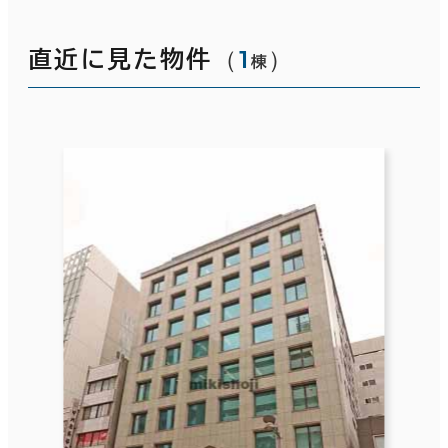
（
1
）
直近に見た物件
棟