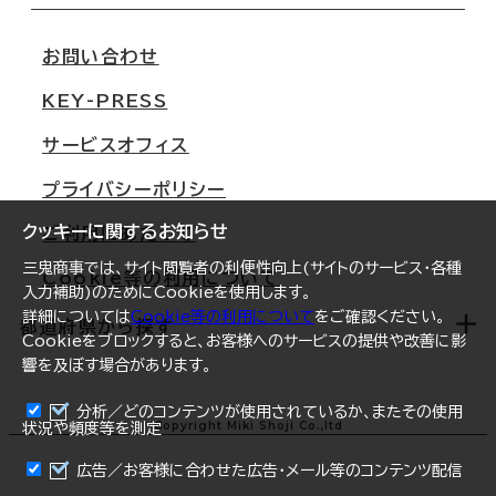
移転スケジュール
支店情報
オフィス移転Q&A
お問い合わせ
東京
三鬼商事が選ばれる理由
KEY-PRESS
大阪
一般事業主行動計画
サービスオフィス
名古屋
採用情報
プライバシーポリシー
札幌
ご契約者様の声
クッキーに関するお知らせ
ご利用にあたって
仙台
三鬼商事では、サイト閲覧者の利便性向上(サイトのサービス・各種
Cookie等の利用について
横浜
入力補助)のためにCookieを使用します。
詳細については
Cookie等の利用について
をご確認ください。
福岡
都道府県から探す
Cookieをブロックすると、お客様へのサービスの提供や改善に影
響を及ぼす場合があります。
オフィスリポート
ログイン
分析／どのコンテンツが使用されているか、またその使用
北海道
Copyright Miki Shoji Co.,ltd
状況や頻度等を測定
まとめて資料請求
青森県
広告／お客様に合わせた広告・メール等のコンテンツ配信