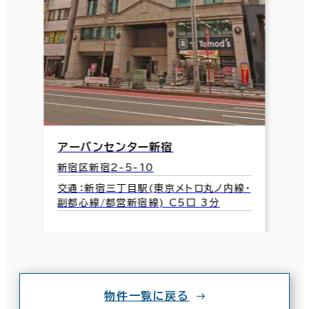
アーバンセンター新宿
新宿区新宿2-5-10
交通：新宿三丁目駅(東京メトロ丸ノ内線･
副都心線/都営新宿線) C5口 3分
物件一覧に戻る