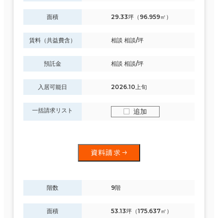
面積
29.33坪（96.959㎡）
賃料（共益費含）
相談 相談/坪
預託金
相談 相談/坪
入居可能日
2026.10上旬
一括請求リスト
追加
資料請求
階数
9階
面積
53.13坪（175.637㎡）