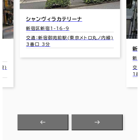
線)
新
新宿小川ビル
新
新宿区新宿1-4-8
交
交通：新宿御苑前駅(東京メトロ丸ノ内線)
副
1番口 2分