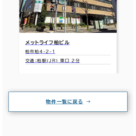
メットライフ柏ビル
柏市柏4-2-1
交通：柏駅(JR) 東口 2分
物件一覧に戻る