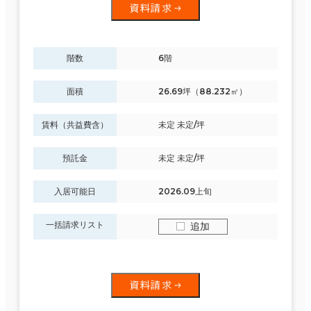
資料請求
階数
6階
面積
26.69坪（88.232㎡）
賃料（共益費含）
未定 未定/坪
預託金
未定 未定/坪
入居可能日
2026.09上旬
一括請求リスト
追加
資料請求