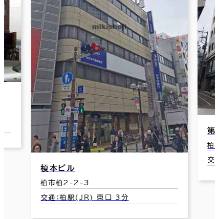
第
柏
交
榎本ビル
柏市柏2-2-3
交通：柏駅(JR) 東口 3分