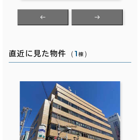
（
1
）
直近に見た物件
棟