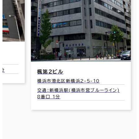
楓第２ビル
Ａ
横浜市港北区新横浜2-5-10
横
交通：新横浜駅(横浜市営ブルーライン)
交
8番口 1分
8