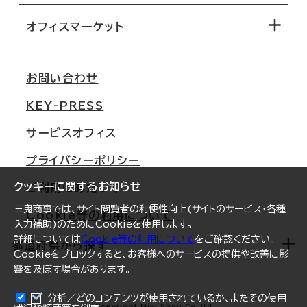
路線・駅から探す
移転コストシミュレーション
オフィスマーケット
会社概要
移転スケジュール
支店情報
オフィス移転Q&A
お問い合わせ
東京
三鬼商事が選ばれる理由
KEY-PRESS
大阪
一般事業主行動計画
サービスオフィス
名古屋
採用情報
プライバシーポリシー
札幌
ご契約者様の声
クッキーに関するお知らせ
ご利用にあたって
仙台
三鬼商事では、サイト閲覧者の利便性向上(サイトのサービス・各種
Cookie等の利用について
横浜
入力補助)のためにCookieを使用します。
詳細については
Cookie等の利用について
をご確認ください。
福岡
都道府県から探す
Cookieをブロックすると、お客様へのサービスの提供や改善に影
響を及ぼす場合があります。
オフィスリポート
ログイン
分析／どのコンテンツが使用されているか、またその使用
北海道
Copyright Miki Shoji Co.,ltd