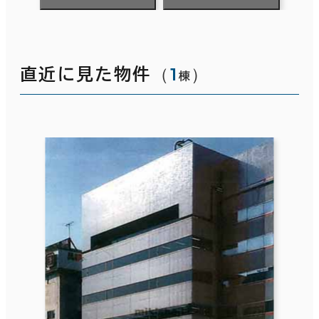
（
1
）
直近に見た物件
棟