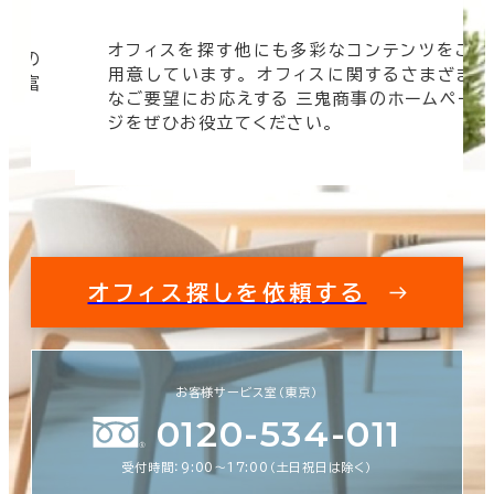
オフィスを探す他にも多彩なコンテンツをご
信頼の
用意しています。 オフィスに関するさまざま
 豊富
なご要望にお応えする 三鬼商事のホームペー
す。
ジをぜひお役立てください。
オフィス探しを依頼する
お客様サービス室（東京）
0120-534-011
受付時間：9:00〜17:00（土日祝日は除く）