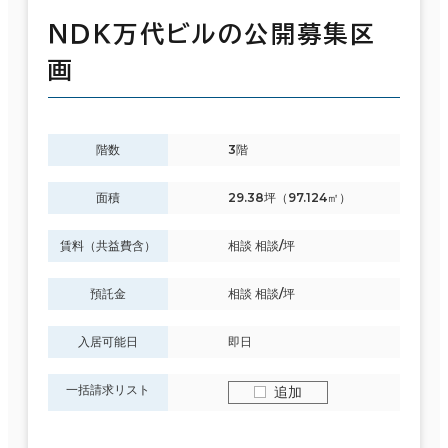
ＮＤＫ万代ビルの公開募集区
画
階数
3階
面積
29.38坪（97.124㎡）
賃料（共益費含）
相談 相談/坪
預託金
相談 相談/坪
入居可能日
即日
一括請求リスト
追加