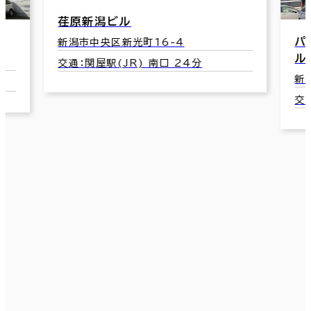
パブリシティフレックスビル（ＰＦビ
ル）
新潟市中央区新光町19-8
交通：関屋駅(JR) 南口 21分
総
新
交