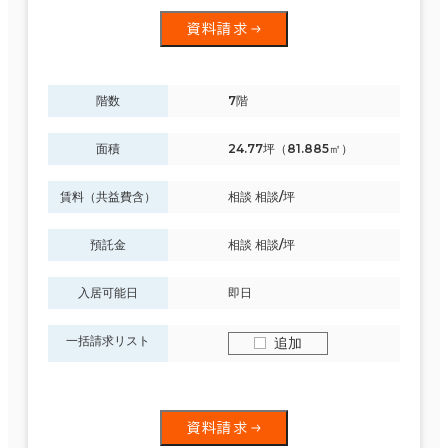
資料請求
階数
7階
面積
24.77坪（81.885㎡）
賃料（共益費含）
相談 相談/坪
預託金
相談 相談/坪
入居可能日
即日
一括請求リスト
追加
資料請求