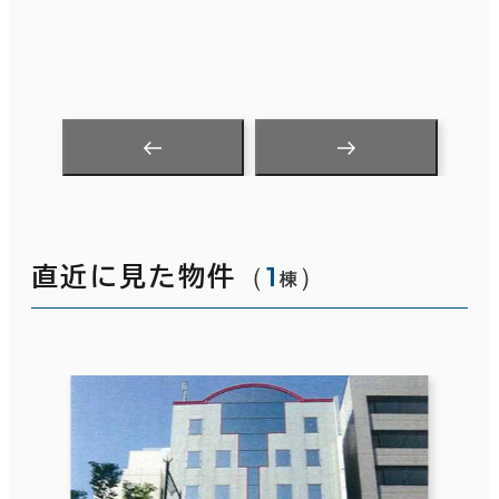
（
1
）
直近に見た物件
棟