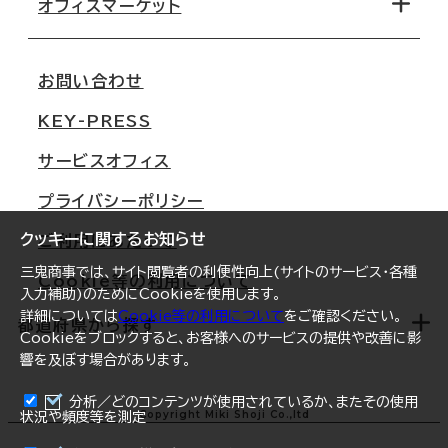
移転コストシミュレーション
オフィスマーケット
会社概要
移転スケジュール
支店情報
オフィス移転Q&A
お問い合わせ
東京
三鬼商事が選ばれる理由
KEY-PRESS
大阪
一般事業主行動計画
サービスオフィス
名古屋
採用情報
プライバシーポリシー
札幌
ご契約者様の声
クッキーに関するお知らせ
ご利用にあたって
仙台
三鬼商事では、サイト閲覧者の利便性向上(サイトのサービス・各種
Cookie等の利用について
横浜
入力補助)のためにCookieを使用します。
詳細については
Cookie等の利用について
をご確認ください。
福岡
都道府県から探す
Cookieをブロックすると、お客様へのサービスの提供や改善に影
響を及ぼす場合があります。
オフィスリポート
ログイン
分析／どのコンテンツが使用されているか、またその使用
北海道
Copyright Miki Shoji Co.,ltd
状況や頻度等を測定