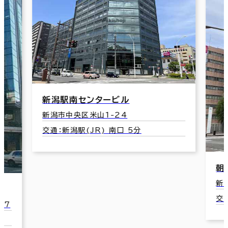
ビル
24
南口 5分
朝日生命新潟万代橋ビル
新潟市中央区礎町通２ノ町2077
交通：新潟駅(JR) 万代口 19分