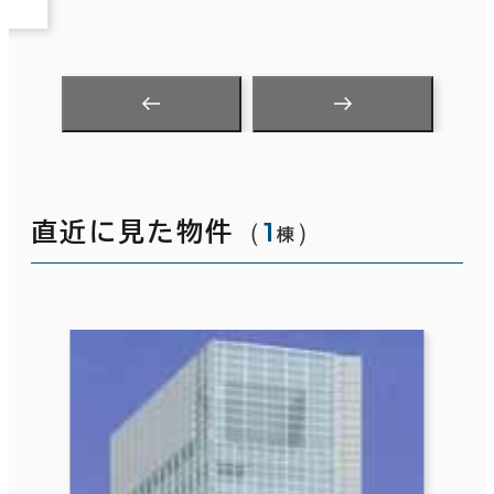
（
1
）
直近に見た物件
棟