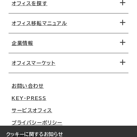
オフィスを探す
オフィス移転マニュアル
エリアから探す
地図から探す
企業情報
オフィス探しのためのチェックポイント
路線・駅から探す
移転コストシミュレーション
オフィスマーケット
会社概要
移転スケジュール
支店情報
オフィス移転Q&A
お問い合わせ
東京
三鬼商事が選ばれる理由
KEY-PRESS
大阪
一般事業主行動計画
サービスオフィス
名古屋
採用情報
プライバシーポリシー
札幌
ご契約者様の声
クッキーに関するお知らせ
ご利用にあたって
仙台