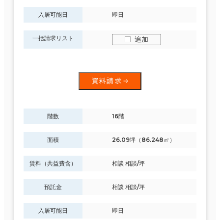
入居可能日
即日
一括請求リスト
追加
資料請求
階数
16階
面積
26.09坪（86.248㎡）
賃料（共益費含）
相談 相談/坪
預託金
相談 相談/坪
入居可能日
即日