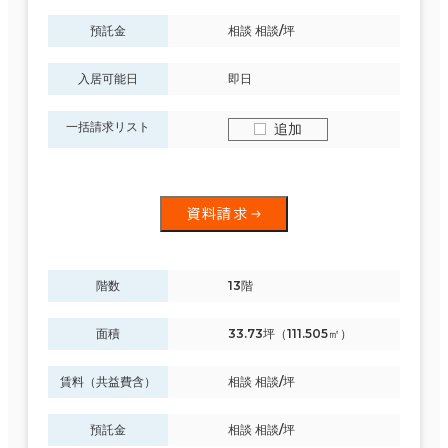
預託金
相談 相談/坪
入居可能日
即日
一括請求リスト
追加
資料請求
階数
13階
面積
33.73坪（111.505㎡）
賃料（共益費含）
相談 相談/坪
預託金
相談 相談/坪