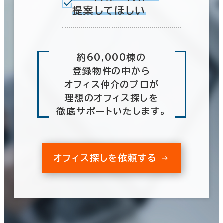
5分以内
提案してほしい
10分以内
エリアを追加・変更する
岐阜県
(113)
約60,000棟の
登録物件の中から
入居可能時期
オフィス仲介のプロが
静岡県
(217)
理想のオフィス探しを
即入居可能
愛知県
(1,308)
徹底サポートいたします。
3か月以内
三重県
(99)
６か月以内
0室
オフィス探しを依頼する
(0棟)
６か月以上
該当数
この条件で検索する
築年数