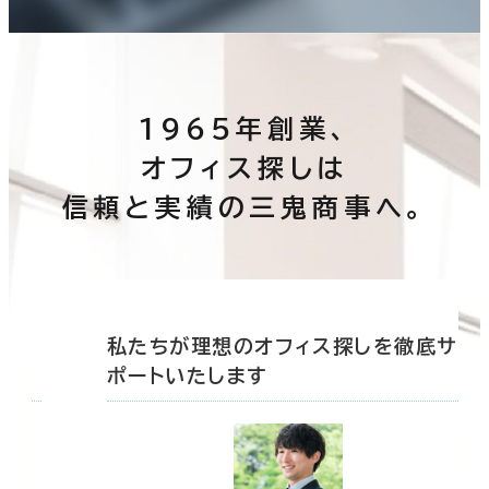
建築中
1年以内
5年以内
10年以内
20年以内
30年以内
1965年創業、
オフィス探しは
階数
信頼と実績の三鬼商事へ。
1階
2階以上
その他
底サ
私たちが理想のオフィス探しを徹底サ
ポートいたします
制震・免震構造
駐車場設備あり
1フロア面積100坪以上