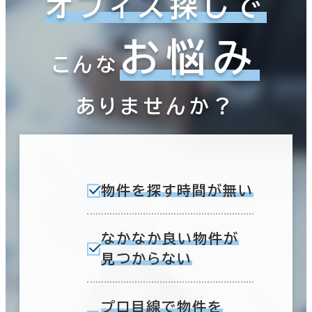
オフィス探しで
～
複数フロアを含む
お悩み
こんな
ありませんか？
賃料選択（共益費含）
坪単価
月総額
～
賃料非公開物件を含む
物件を探す時間が無い
なかなか良い物件が
見つからない
駅徒歩
3分以内
プロ目線で物件を