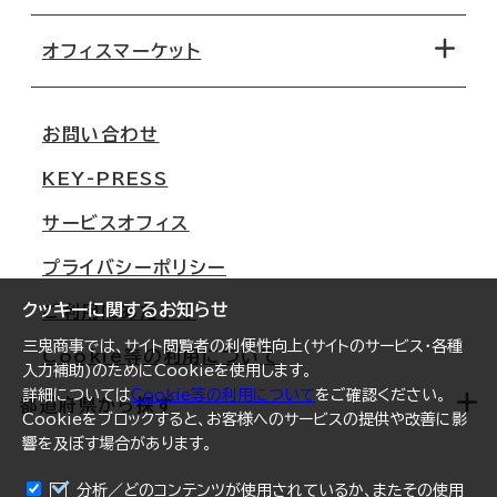
オフィス探しのためのチェックポイント
路線・駅から探す
移転コストシミュレーション
オフィスマーケット
会社概要
移転スケジュール
支店情報
オフィス移転Q&A
お問い合わせ
東京
三鬼商事が選ばれる理由
KEY-PRESS
大阪
一般事業主行動計画
サービスオフィス
名古屋
採用情報
プライバシーポリシー
札幌
ご契約者様の声
クッキーに関するお知らせ
ご利用にあたって
仙台
三鬼商事では、サイト閲覧者の利便性向上(サイトのサービス・各種
Cookie等の利用について
横浜
入力補助)のためにCookieを使用します。
詳細については
Cookie等の利用について
をご確認ください。
福岡
都道府県から探す
Cookieをブロックすると、お客様へのサービスの提供や改善に影
響を及ぼす場合があります。
オフィスリポート
ログイン
分析／どのコンテンツが使用されているか、またその使用