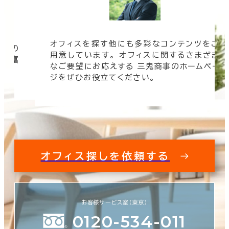
オフィスを探す他にも多彩なコンテンツをご
信頼の
該当数
用意しています。 オフィスに関するさまざま
 豊富
0室
なご要望にお応えする 三鬼商事のホームペー
す。
(0棟)
ジをぜひお役立てください。
この条件で検索する
オフィス探しを依頼する
お客様サービス室（東京）
0120-534-011