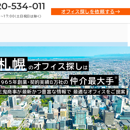
20-534-011
オフィス探しを依頼する
0〜17:00（土日祝日は除く）
札幌
オフィス探し
の
は
※
仲介最大手
1965年創業・契約実績8万社の
三鬼商事が最新かつ豊富な情報で
最適なオフィスをご提案