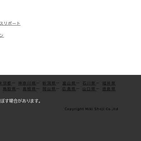
スリポート
ン
東京都
神奈川県
新潟県
富山県
石川県
福井県
鳥取県
島根県
岡山県
広島県
山口県
徳島県
及ぼす場合があります。
Copyright Miki Shoji Co.,ltd