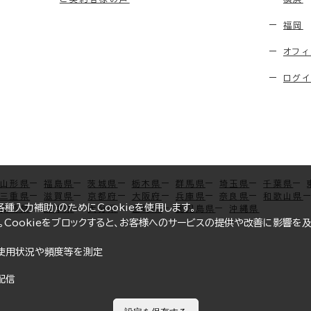
福岡
オフィ
ログイ
山形県
福島県
茨城県
栃木県
群馬県
埼玉県
千葉県
三重県
滋賀県
京都府
大阪府
兵庫県
奈良県
和歌山県
種入力補助)のためにCookieを使用します。
長崎県
熊本県
大分県
宮崎県
鹿児島県
沖縄県
。Cookieをブロックすると、お客様へのサービスの提供や改善に影響を
使用状況や頻度等を測定
配信