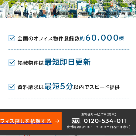
※オフィスビルに付帯する一連の賃貸借の仲介業務を指します。2023年4月当社調べ
横浜
福岡
60,000
全国のオフィス物件登録数
約
棟
（主要4地区）
（主要6地区）
年
2026年
2026年
最短即日更新
掲載物件は
年
2025年
2025年
最短5分
資料請求は
以内でスピード提供
年
2024年
2024年
年
2023年
2023年
お客様サービス室（東京）
0120-534-011
オフィス探しを依頼する
受付時間：9:00〜17:00（土日祝日は除く）
年
2022年
2022年