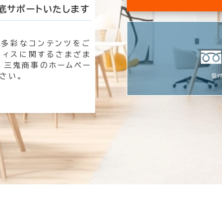
底サポートいたします
私たちが理想のオ
も多彩なコンテンツをご
オフィ
フィスに関するさまざま
時は三
 三鬼商事のホームペー
速く、
さい。
す。
受付