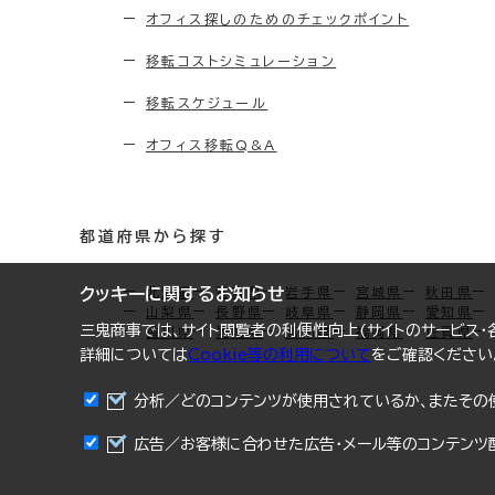
オフィス探しのためのチェックポイント
移転コストシミュレーション
移転スケジュール
オフィス移転Q&A
都道府県から探す
北海道
青森県
岩手県
宮城県
秋田県
クッキーに関するお知らせ
山梨県
長野県
岐阜県
静岡県
愛知県
三鬼商事では、サイト閲覧者の利便性向上(サイトのサービス・各
香川県
愛媛県
高知県
福岡県
佐賀県
詳細については
Cookie等の利用について
をご確認ください
分析／どのコンテンツが使用されているか、またその
広告／お客様に合わせた広告・メール等のコンテンツ