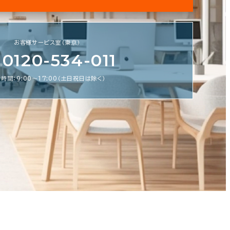
フィス探しを徹底サポートいたします
私た
お客様サービス室（東京）
スビルの情報がすぐに欲しい！ そんな
0120-534-011
鬼商事へお問い合わせください。 より
より正確に、より良い情報をお届けしま
時間：9:00〜17:00（土日祝日は除く）