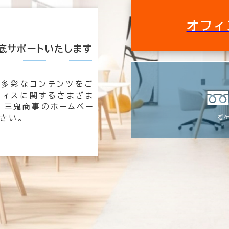
オフィ
底サポートいたします
私たちが理想のオ
も多彩なコンテンツをご
オフィ
フィスに関するさまざま
時は三
 三鬼商事のホームペー
速く、
さい。
す。
受付