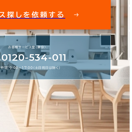
ス探しを依頼する
フィス探しを徹底サポートいたします
私た
お客様サービス室（東京）
スビルの情報がすぐに欲しい！ そんな
0120-534-011
鬼商事へお問い合わせください。 より
より正確に、より良い情報をお届けしま
時間：9:00〜17:00（土日祝日は除く）