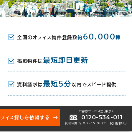
横浜
福岡
※オフィスビルに付帯する一連の賃貸借の仲介業務を指します。2023年4月当社調べ
60,000
全国のオフィス物件登録数
約
棟
見る
年
月
表示
最短即日更新
掲載物件は
最短5分
23,287
資料請求は
以内でスピード提供
円
▲ 294
前月比
円
お客様サービス室（東京）
0120-534-011
オフィス探しを依頼する
受付時間：9:00〜17:00（土日祝日は除く）
月比0.04ポイント下げました。7月は募集開始