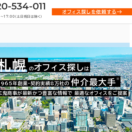
20-534-011
オフィス探しを依頼する
0〜17:00（土日祝日は除く）
札幌
オフィス探し
の
は
※
仲介最大手
1965年創業・契約実績8万社の
三鬼商事が最新かつ豊富な情報で
最適なオフィスをご提案