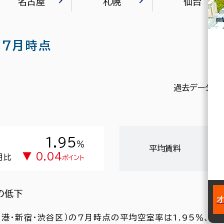
名古屋
札幌
仙台
07月時点
過去データを
1.95
％
平均賃料
▼ 0.04
月比
ポイント
の低下
・港・新宿・渋谷区）の7月時点の平均空室率は1.95％、前