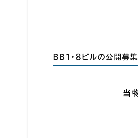
ＢＢ１・８ビルの公開募
当