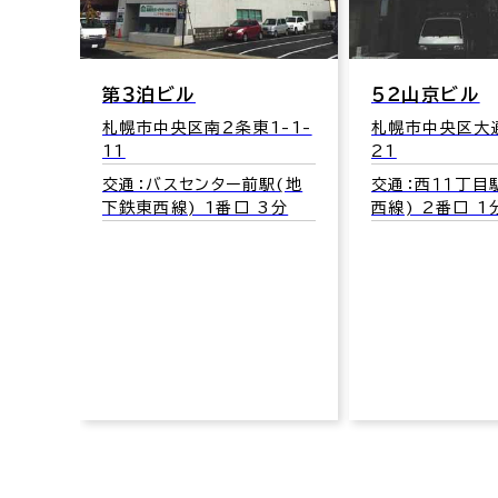
ル
５２山京ビル
シテ
区南２条東1-1-
札幌市中央区大通西11-4-
札幌
21
32
スセンター前駅(地
交通：西１１丁目駅(地下鉄東
交通
) 1番口 3分
西線) 2番口 1分
山鼻