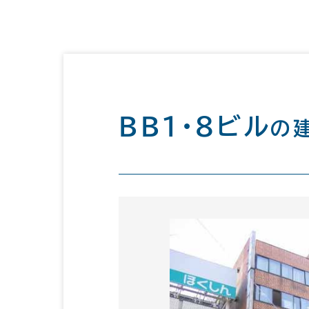
ＢＢ１・８ビル
の