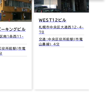
ＷＥＳＴ１２ビル
札幌市中央区大通西12-4-
78
交通：中央区役所前駅(市電
山鼻線) 4分
ＳＢ大通東ビル
札幌市中央区南１条東2-2-
5
交通：バスセンター前駅(地
下鉄東西線) 3番口 2分