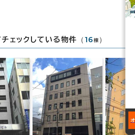
（
16
）
てチェックしている物件
棟