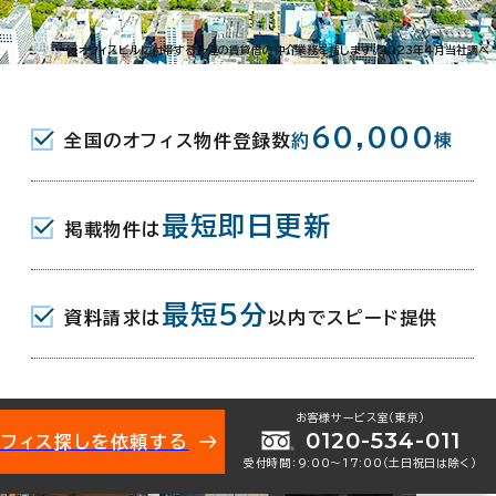
※オフィスビルに付帯する一連の賃貸借の仲介業務を指します。2023年4月当社調べ
60,000
全国のオフィス物件登録数
約
棟
最短即日更新
掲載物件は
最短5分
資料請求は
以内でスピード提供
お客様サービス室（東京）
0120-534-011
オフィス探しを依頼する
受付時間：9:00〜17:00（土日祝日は除く）