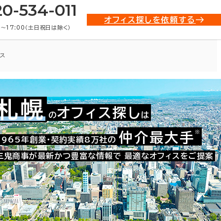
20-534-011
オフィス探しを依頼する
0〜17:00（土日祝日は除く）
ス
札幌
オフィス探し
の
は
001-00309
お問い合わせ番号：
※
仲介最大手
1965年創業・契約実績8万社の
三鬼商事が最新かつ豊富な情報で
最適なオフィスをご提案
た。