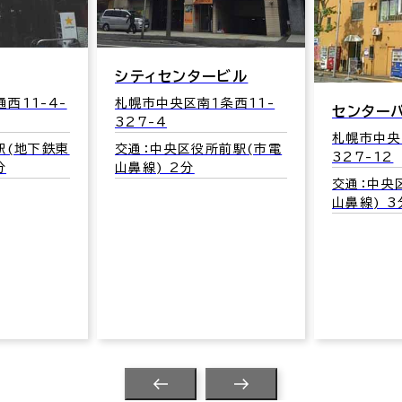
ィセンタービル
市中央区南１条西11-
センターパーキングビル
7-4
札幌市中央区南１条西11-
：中央区役所前駅(市電
327-12
線) 2分
交通：中央区役所前駅(市電
山鼻線) 3分