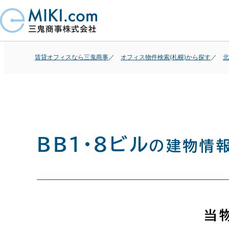
賃貸オフィスなら三鬼商事
オフィス物件検索(札幌)から探す
北
ＢＢ１・８ビル
の建物情
当