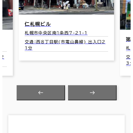
仁札幌ビル
札幌市中央区南１条西7-21-1
第
交通：西８丁目駅(市電山鼻線) 出入口2
1分
札
口2
交
3