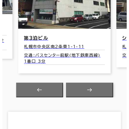
シティセンタービル
札幌市中央区南１条西11-327-4
西線)
交通：中央区役所前駅(市電山鼻線) 2分