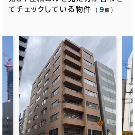
（
9
）
てチェックしている物件
棟