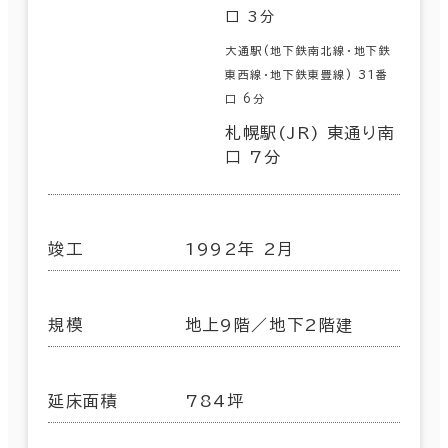
口 3分
大通駅(地下鉄南北線･地下鉄
東西線･地下鉄東豊線) 31番
口 6分
札幌駅(JR) 東通り南
口 7分
竣工
1992年 2月
規模
地上9階／地下2階建
延床面積
784坪