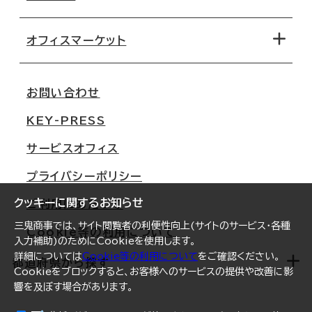
オフィス探しのためのチェックポイント
路線・駅から探す
移転コストシミュレーション
オフィスマーケット
会社概要
移転スケジュール
支店情報
オフィス移転Q&A
お問い合わせ
東京
三鬼商事が選ばれる理由
KEY-PRESS
大阪
一般事業主行動計画
サービスオフィス
名古屋
採用情報
プライバシーポリシー
札幌
ご契約者様の声
クッキーに関するお知らせ
ご利用にあたって
仙台
三鬼商事では、サイト閲覧者の利便性向上(サイトのサービス・各種
Cookie等の利用について
横浜
入力補助)のためにCookieを使用します。
詳細については
Cookie等の利用について
をご確認ください。
福岡
都道府県から探す
Cookieをブロックすると、お客様へのサービスの提供や改善に影
響を及ぼす場合があります。
オフィスリポート