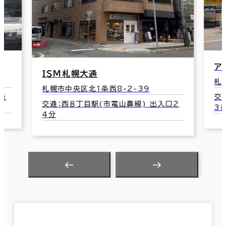
ア
ＩＳＭ札幌大通
札
札幌市中央区北１条西8-2-39
鉄
交
交通：西８丁目駅(市電山鼻線) 出入口2
3
4分