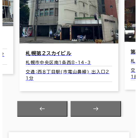
第
札幌第２スカイビル
口2
札
札幌市中央区南１条西8-14-3
交
交通：西８丁目駅(市電山鼻線) 出入口2
1
1分