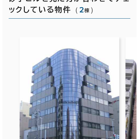
（
2
）
ックしている物件
棟