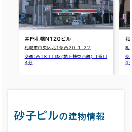
井門札幌Ｎ１２０ビル
北
札幌市中央区北１条西20-1-27
札
交通：西１８丁目駅(地下鉄東西線) 1番口
交
4分
4
砂子ビル
の建物情報