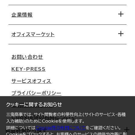
エリアから探す
地図から探す
企業情報
オフィス探しのためのチェックポイント
路線・駅から探す
移転コストシミュレーション
オフィスマーケット
会社概要
移転スケジュール
支店情報
オフィス移転Q&A
お問い合わせ
東京
三鬼商事が選ばれる理由
KEY-PRESS
大阪
一般事業主行動計画
サービスオフィス
名古屋
採用情報
プライバシーポリシー
札幌
ご契約者様の声
クッキーに関するお知らせ
ご利用にあたって
仙台
三鬼商事では、サイト閲覧者の利便性向上(サイトのサービス・各種
Cookie等の利用について
横浜
入力補助)のためにCookieを使用します。
詳細については
Cookie等の利用について
をご確認ください。
福岡
都道府県から探す
Cookieをブロックすると、お客様へのサービスの提供や改善に影