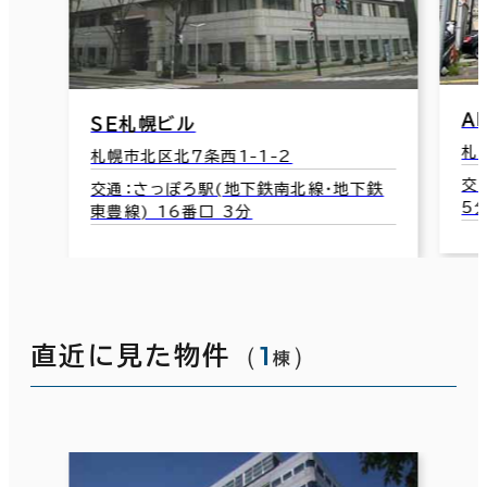
ＡＭＳ３
ＳＥ札幌ビル
札幌市北
札幌市北区北７条西1-1-2
交通：北
交通：さっぽろ駅(地下鉄南北線･地下鉄
5分
東豊線) 16番口 3分
（
1
）
直近に見た物件
棟