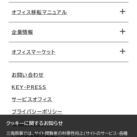
オフィス移転マニュアル
エリアから探す
地図から探す
企業情報
オフィス探しのためのチェックポイント
路線・駅から探す
移転コストシミュレーション
オフィスマーケット
会社概要
移転スケジュール
支店情報
オフィス移転Q&A
お問い合わせ
東京
三鬼商事が選ばれる理由
KEY-PRESS
大阪
一般事業主行動計画
サービスオフィス
名古屋
採用情報
プライバシーポリシー
札幌
ご契約者様の声
クッキーに関するお知らせ
ご利用にあたって
仙台
三鬼商事では、サイト閲覧者の利便性向上(サイトのサービス・各種
Cookie等の利用について