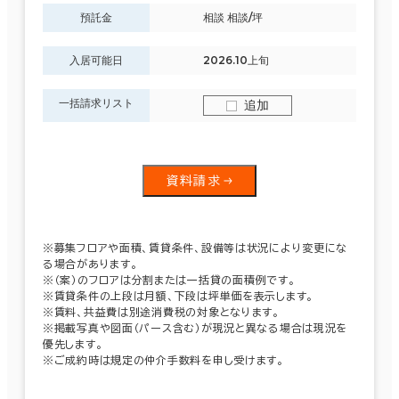
預託金
相談 相談/坪
入居可能日
2026.10上旬
一括請求リスト
追加
資料請求
※募集フロアや面積、賃貸条件、設備等は状況により変更にな
る場合があります。
※（案）のフロアは分割または一括貸の面積例です。
※賃貸条件の上段は月額、下段は坪単価を表示します。
※賃料、共益費は別途消費税の対象となります。
※掲載写真や図面（パース含む）が現況と異なる場合は現況を
優先します。
※ご成約時は規定の仲介手数料を申し受けます。