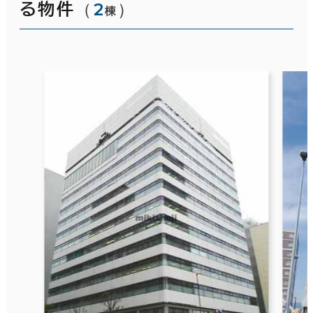
（
2
）
る物件
棟