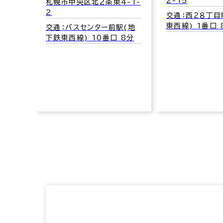
2-15
札幌市中央区北２条東4-1-
2
交通：西２８丁目
18-
東西線) 1番口 
交通：バスセンター前駅(地
下鉄東西線) 10番口 8分
地下鉄