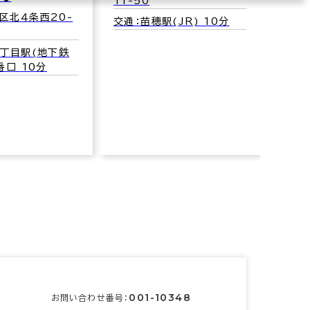
11-50
2-3
区北４条西20-
交通：苗穂駅(JR) 10分
交通：
東西線
８丁目駅(地下鉄
番口 10分
001-10348
お問い合わせ番号：