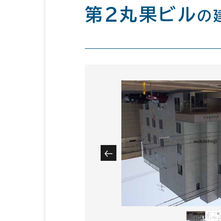
第２丸果ビル
の