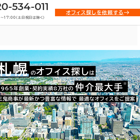
20-534-011
オフィス探しを依頼する
0〜17:00（土日祝日は除く）
札幌
オフィス探し
の
は
001-10348
お問い合わせ番号：
※
仲介最大手
1965年創業・契約実績8万社の
三鬼商事が最新かつ豊富な情報で
最適なオフィスをご提案
た。