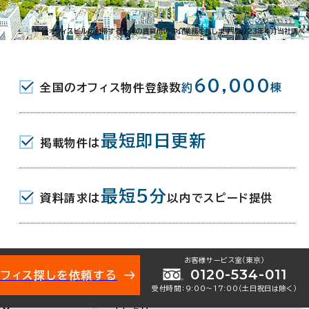
※オフィスビルに付帯する一連の賃貸借の仲介業務を指します。2023年4月当社調べ
60,000
全国のオフィス物件登録数
約
棟
最短即日更新
掲載物件は
最短5分
資料請求は
以内でスピード提供
北海
お客様サービス室（東京）
0120-534-011
清水ビル
オフィス探しを依頼する
社ビ
受付時間：9:00〜17:00（土日祝日は除く）
札幌市中央区北１条東9-
札幌
２０