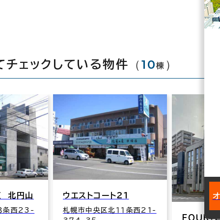
（
10
）
てチェックしている物件
棟
Ｅ 北円山
ウエストコート２１
条西23-
札幌市中央区北１１条西21-
ＦＯＵＲ：