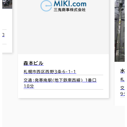
森本ビル
水戸ビ
札幌市西区西野３条6-1-1
札幌市西
交通：発寒南駅(地下鉄東西線) 1番口
18分
交通：二
9分