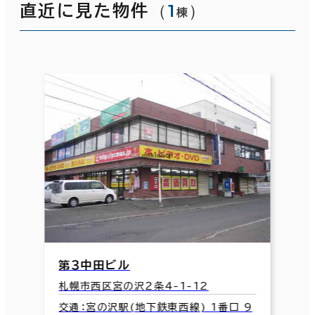
（
1
）
直近に見た物件
棟
第３中田ビル
札幌市西区宮の沢２条4-1-12
交通：宮の沢駅(地下鉄東西線) 1番口 9