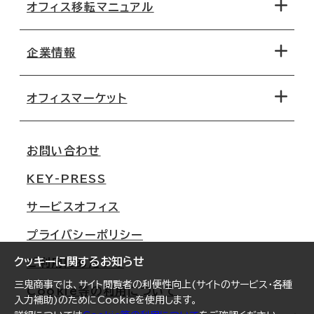
オフィス移転マニュアル
エリアから探す
地図から探す
企業情報
オフィス探しのためのチェックポイント
路線・駅から探す
移転コストシミュレーション
オフィスマーケット
会社概要
移転スケジュール
支店情報
オフィス移転Q&A
お問い合わせ
東京
三鬼商事が選ばれる理由
KEY-PRESS
大阪
一般事業主行動計画
サービスオフィス
名古屋
採用情報
プライバシーポリシー
札幌
ご契約者様の声
クッキーに関するお知らせ
ご利用にあたって
仙台
三鬼商事では、サイト閲覧者の利便性向上(サイトのサービス・各種
Cookie等の利用について
横浜
入力補助)のためにCookieを使用します。