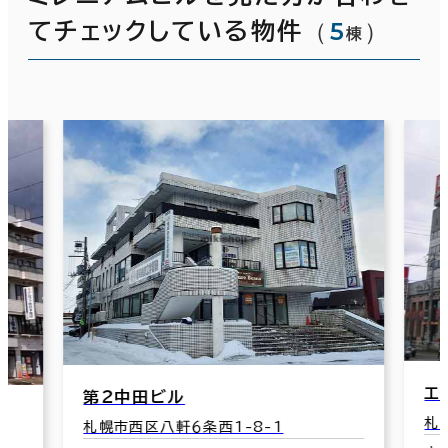
（
5
）
てチェックしている物件
棟
エ
第２中田ビル
札
札幌市西区八軒６条西1-8-1