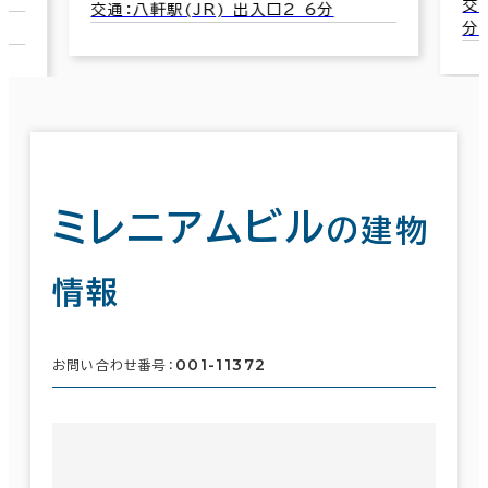
交
交通：八軒駅(JR) 出入口2 6分
分
ミレニアムビル
の建物
情報
001-11372
お問い合わせ番号：