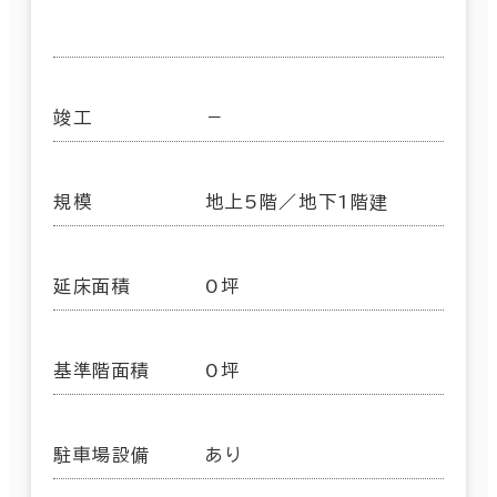
竣工
－
規模
地上5階／地下1階建
延床面積
0坪
基準階面積
0坪
駐車場設備
あり