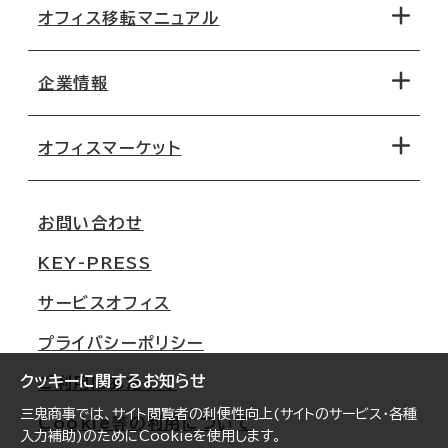
オフィス移転マニュアル
エリアから探す
地図から探す
企業情報
オフィス探しのためのチェックポイント
路線・駅から探す
移転コストシミュレーション
オフィスマーケット
会社概要
移転スケジュール
支店情報
オフィス移転Q&A
お問い合わせ
東京
三鬼商事が選ばれる理由
KEY-PRESS
大阪
一般事業主行動計画
サービスオフィス
名古屋
採用情報
プライバシーポリシー
札幌
ご契約者様の声
クッキーに関するお知らせ
ご利用にあたって
仙台
三鬼商事では、サイト閲覧者の利便性向上(サイトのサービス・各種
Cookie等の利用について
横浜
入力補助)のためにCookieを使用します。