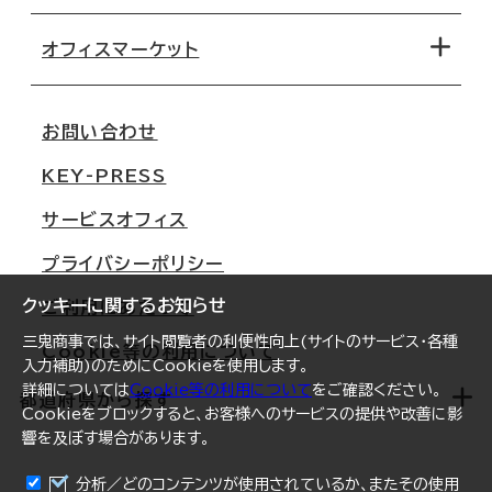
オフィス探しのためのチェックポイント
路線・駅から探す
移転コストシミュレーション
オフィスマーケット
会社概要
移転スケジュール
支店情報
オフィス移転Q&A
お問い合わせ
東京
三鬼商事が選ばれる理由
KEY-PRESS
大阪
一般事業主行動計画
サービスオフィス
名古屋
採用情報
プライバシーポリシー
札幌
ご契約者様の声
クッキーに関するお知らせ
ご利用にあたって
仙台
三鬼商事では、サイト閲覧者の利便性向上(サイトのサービス・各種
Cookie等の利用について
横浜
入力補助)のためにCookieを使用します。
詳細については
Cookie等の利用について
をご確認ください。
福岡
都道府県から探す
Cookieをブロックすると、お客様へのサービスの提供や改善に影
響を及ぼす場合があります。
オフィスリポート
ログイン
分析／どのコンテンツが使用されているか、またその使用