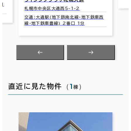
交
4
西
（
1
）
直近に見た物件
棟