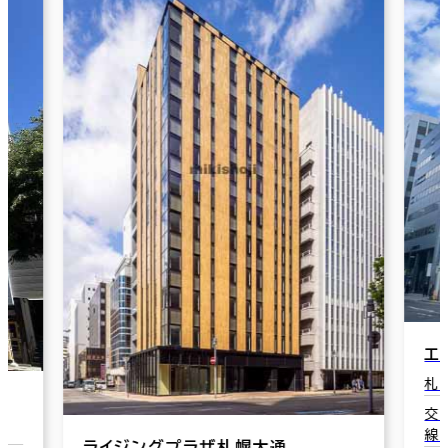
エナスクエア大通ビル
札幌市中央区大通西6-10-4
彌
交通：大通駅(地下鉄南北線･地下鉄東西
条
線･地下鉄東豊線) 1番口 4分
札