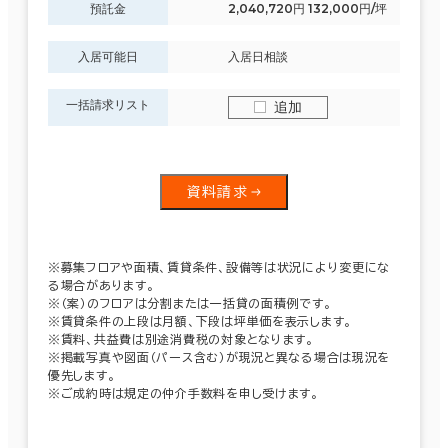
預託金
2,040,720円 132,000円/坪
入居可能日
入居日相談
一括請求リスト
追加
資料請求
※募集フロアや面積、賃貸条件、設備等は状況により変更にな
る場合があります。
※（案）のフロアは分割または一括貸の面積例です。
※賃貸条件の上段は月額、下段は坪単価を表示します。
※賃料、共益費は別途消費税の対象となります。
※掲載写真や図面（パース含む）が現況と異なる場合は現況を
優先します。
※ご成約時は規定の仲介手数料を申し受けます。