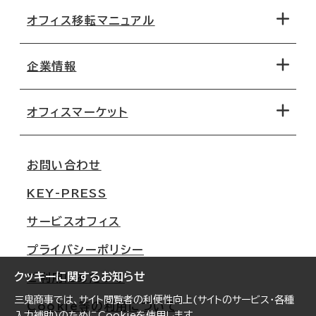
オフィス移転マニュアル
エリアから探す
地図から探す
企業情報
オフィス探しのためのチェックポイント
路線・駅から探す
移転コストシミュレーション
オフィスマーケット
会社概要
移転スケジュール
支店情報
オフィス移転Q&A
お問い合わせ
東京
三鬼商事が選ばれる理由
KEY-PRESS
大阪
一般事業主行動計画
サービスオフィス
名古屋
採用情報
プライバシーポリシー
札幌
ご契約者様の声
クッキーに関するお知らせ
ご利用にあたって
仙台
三鬼商事では、サイト閲覧者の利便性向上(サイトのサービス・各種
Cookie等の利用について
横浜
入力補助)のためにCookieを使用します。