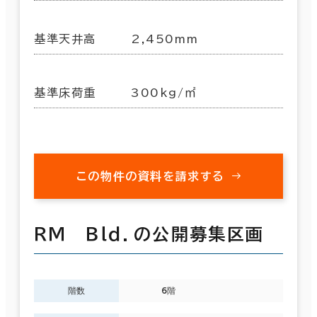
基準天井高
2,450mm
基準床荷重
300kg/㎡
この物件の資料を請求する
ＲＭ Ｂｌｄ．の公開募集区画
階数
6階