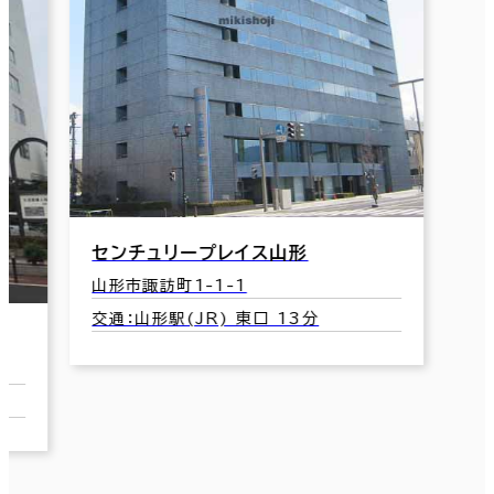
山
朝日生命山形ビル
山
山形市香澄町3-1-7
交
交通：山形駅(JR) 東口 5分