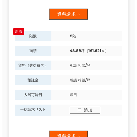
資料請求
階数
8階
面積
48.89坪（161.621㎡）
賃料（共益費含）
相談 相談/坪
預託金
相談 相談/坪
入居可能日
即日
一括請求リスト
追加
資料請求