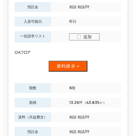
預託金
相談 相談/坪
入居可能日
即日
一括請求リスト
追加
OAフロア
資料請求
階数
6階
面積
13.26坪（43.835㎡）
賃料（共益費含）
相談 相談/坪
預託金
相談 相談/坪