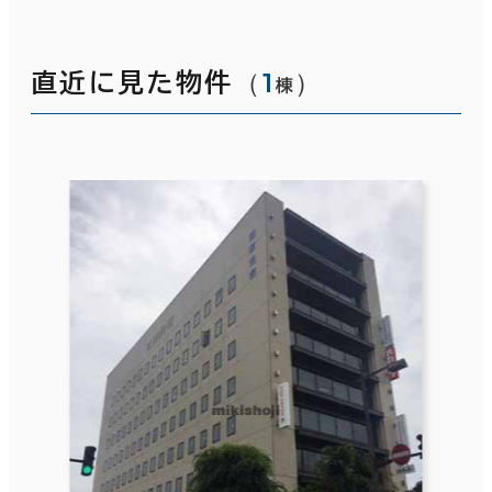
（
1
）
直近に見た物件
棟