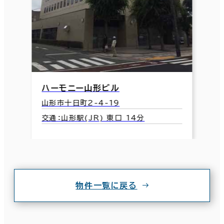
ハーモニー山形ビル
山形市十日町2-4-19
交通：山形駅(JR) 東口 14分
物件一覧に戻る