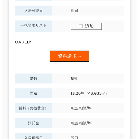
入居可能日
即日
一括請求リスト
追加
OAフロア
資料請求
階数
6階
面積
13.26坪（43.835㎡）
賃料（共益費含）
相談 相談/坪
預託金
相談 相談/坪
入居可能日
即日