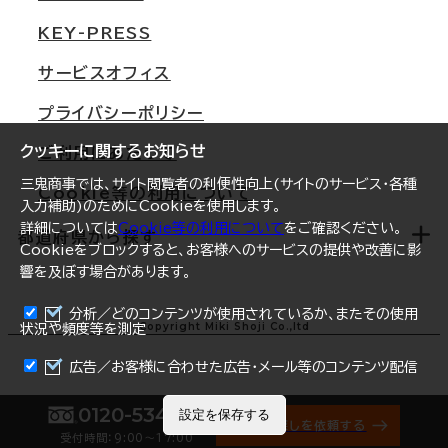
東京
三鬼商事が選ばれる理由
KEY-PRESS
大阪
一般事業主行動計画
サービスオフィス
名古屋
採用情報
プライバシーポリシー
札幌
ご契約者様の声
クッキーに関するお知らせ
ご利用にあたって
仙台
三鬼商事では、サイト閲覧者の利便性向上(サイトのサービス・各種
Cookie等の利用について
横浜
入力補助)のためにCookieを使用します。
詳細については
Cookie等の利用について
をご確認ください。
福岡
都道府県から探す
Cookieをブロックすると、お客様へのサービスの提供や改善に影
響を及ぼす場合があります。
オフィスリポート
ログイン
分析／どのコンテンツが使用されているか、またその使用
北海道
Copyright Miki Shoji Co.,ltd
状況や頻度等を測定
まとめて資料請求
青森県
広告／お客様に合わせた広告・メール等のコンテンツ配信
岩手県
0120-534-011
設定を保存する
オフィス探しを依頼する
受付時間：9:00〜17:00
宮城県