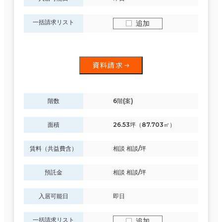
一括請求リスト
追加
資料請求
階数
6階(案)
面積
26.53坪（87.703㎡）
賃料（共益費含）
相談 相談/坪
預託金
相談 相談/坪
入居可能日
即日
一括請求リスト
追加