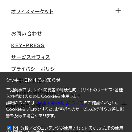
路線・駅から探す
移転コストシミュレーション
オフィスマーケット
会社概要
移転スケジュール
支店情報
オフィス移転Q&A
お問い合わせ
東京
三鬼商事が選ばれる理由
KEY-PRESS
大阪
一般事業主行動計画
サービスオフィス
名古屋
採用情報
プライバシーポリシー
札幌
ご契約者様の声
クッキーに関するお知らせ
ご利用にあたって
仙台
三鬼商事では、サイト閲覧者の利便性向上(サイトのサービス・各種
Cookie等の利用について
横浜
入力補助)のためにCookieを使用します。
詳細については
Cookie等の利用について
をご確認ください。
福岡
都道府県から探す
Cookieをブロックすると、お客様へのサービスの提供や改善に影
響を及ぼす場合があります。
オフィスリポート
ログイン
分析／どのコンテンツが使用されているか、またその使用
北海道
Copyright Miki Shoji Co.,ltd