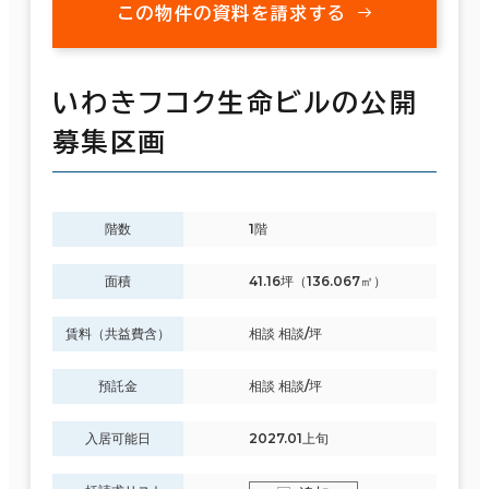
この物件の資料を請求する
いわきフコク生命ビルの公開
募集区画
階数
1階
面積
41.16坪（136.067㎡）
賃料（共益費含）
相談 相談/坪
預託金
相談 相談/坪
入居可能日
2027.01上旬