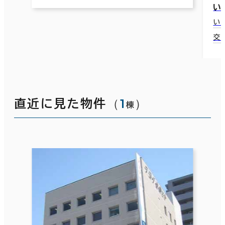
い
い
交
（
1
）
直近に見た物件
棟